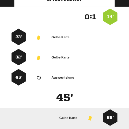
:


14’
23’
Gelbe Karte
32’
Gelbe Karte
45’
Auswechslung
45'
68’
Gelbe Karte