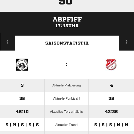
90'
ABPFIFF
17:45UHR
ANZEIGE
SAISONSTATISTIK
:
3
4
Aktuelle Platzierung
35
35
Aktuelle Punktzahl
46:10
42:26
Aktuelles Torverhältnis
S | N | S | S | S
S | S | S | N | N
Aktueller Trend