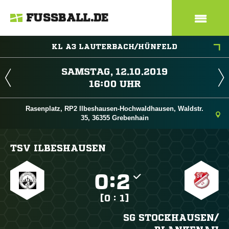
FUSSBALL.DE
KL A3 LAUTERBACH/HÜNFELD
 
 
Rasenplatz, RP2 Ilbeshausen-Hochwaldhausen, Waldstr.
35, 36355 Grebenhain
TSV ILBESHAUSEN

:

[0 : 1]
SG STOCKHAUSEN/​