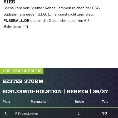
SIEG
Sechs Tore von Stürmer Kebba Jammeh reichen der FSG
Südstormarn gegen S.I.G. Elmenhorst nicht zum Sieg.
FUSSBALL.DE
erzählt die Geschichte des irren 6:6.
Mehr lesen
TOP-STATISTIKEN
BESTER STURM
SCHLESWIG-HOLSTEIN | HERREN | 26/27
Platz
Mannschaft
Spiele
Tore
1.
17
RSV Landkirchen
2