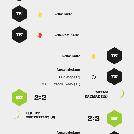
75’
Gelbe Karte
76’
Gelb-Rote Karte
76’
Gelbe Karte
Auswechslung
78’
  
für
  

:


 
80’

:


 
86’
Auswechslung