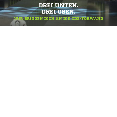
DREI UNTEN.
DREI OBEN.
WIR BRINGEN DICH AN DIE ZDF-TORWAND