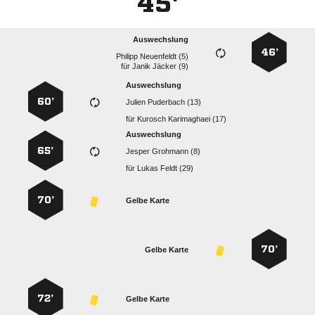
45'
Auswechslung
46’
  
für
  
Auswechslung
60’
  
für
  
Auswechslung
65’
  
für
  
70’
Gelbe Karte
70’
Gelbe Karte
72’
Gelbe Karte