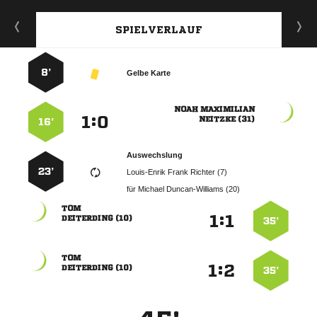
SPIELVERLAUF
8’
Gelbe Karte
 
:


 
16’
Auswechslung
23’
   
für
  

:


 
35’

:


 
35’