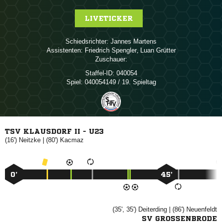
LIVETICKER
Schiedsrichter:
 
Assistenten:
 
,  
Zuschauer:
Staffel-ID:
040054
Spiel:
040054149 / 19. Spieltag
TSV KLAUSDORF II - U23
(16')

| (80')

0’
45’
(35', 35')

| (86')

SV GROSSENBRODE