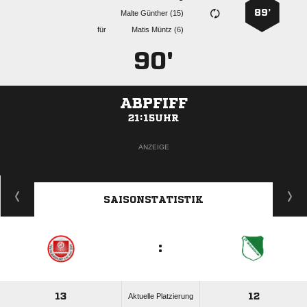
89’
  
für
  
90'
ABPFIFF
21:15UHR
ANZEIGE
SAISONSTATISTIK
:
13
12
Aktuelle Platzierung