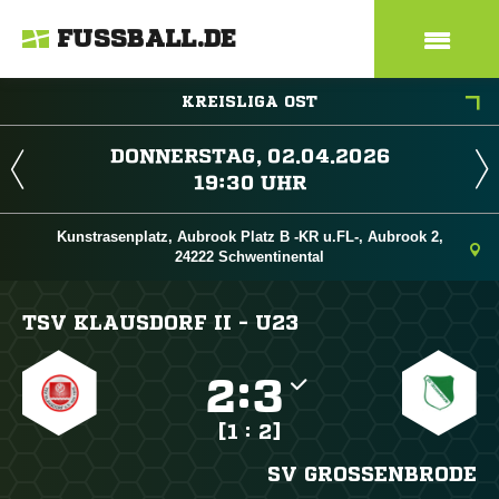
FUSSBALL.DE
KREISLIGA OST
 
 
Kunstrasenplatz, Aubrook Platz B -KR u.FL-, Aubrook 2,
24222 Schwentinental
TSV KLAUSDORF II - U23

:

[1 : 2]
SV GROSSENBRODE