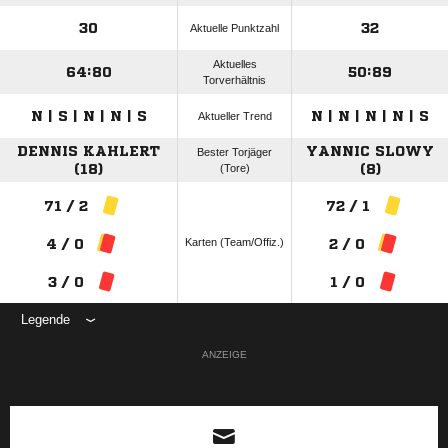
30
32
Aktuelle Punktzahl
Aktuelles
64:80
50:89
Torverhältnis
N | S | N | N | S
N | N | N | N | S
Aktueller Trend
DENNIS KAHLERT
YANNIC SLOWY
Bester Torjäger
(18)
(Tore)
(8)
71 / 2
72 / 1
Karten (Team/Offiz.)
4 / 0
2 / 0
3 / 0
1 / 0
Legende
ANZEIGE