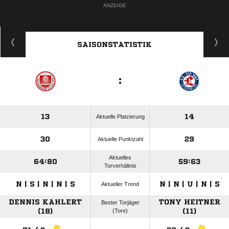
ANZEIGE
SAISONSTATISTIK
:
13
14
Aktuelle Platzierung
30
29
Aktuelle Punktzahl
Aktuelles
64:80
59:63
Torverhältnis
N | S | N | N | S
N | N | U | N | S
Aktueller Trend
DENNIS KAHLERT
TONY HEITNER
Bester Torjäger
(18)
(Tore)
(11)