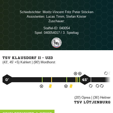
Schiedsrichter:
   
Assistenten:
 
,  
Zuschauer:
Staffel-ID:
040054
Spiel:
040054017 / 3. Spieltag
TSV KLAUSDORF II - U23
(43', 45' +5)

| (90')

0’
45’
(20')

| (36')

TSV LÜTJENBURG