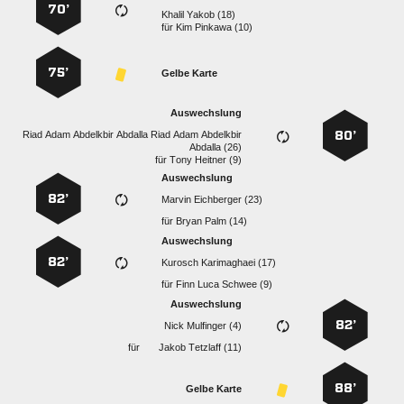
70’
  
für
  
75’
Gelbe Karte
Auswechslung
      
80’
 
für
  
Auswechslung
82’
  
für
  
Auswechslung
82’
  
für
   
Auswechslung
82’
  
für
  
88’
Gelbe Karte