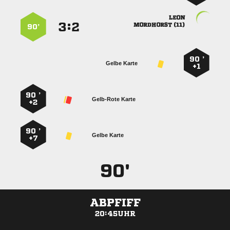

:


 
90’
90 ’
Gelbe Karte
+1
90 ’
Gelb-Rote Karte
+2
90 ’
Gelbe Karte
+7
90'
ABPFIFF
20:45UHR