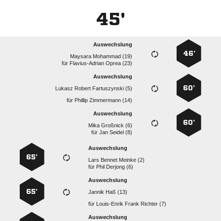
45'
Auswechslung
46’
  
für
  
Auswechslung
60’
   
für
  
Auswechslung
60’
  
für
  
Auswechslung
65’
   
für
  
Auswechslung
65’
  
für
   
Auswechslung