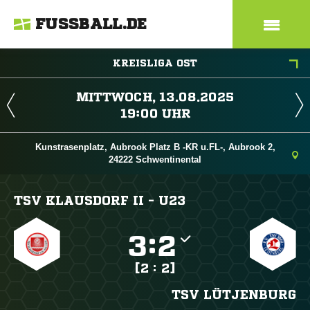
FUSSBALL.DE
KREISLIGA OST
 
 
Kunstrasenplatz, Aubrook Platz B -KR u.FL-, Aubrook 2,
24222 Schwentinental
TSV KLAUSDORF II - U23

:

[2 : 2]
TSV LÜTJENBURG