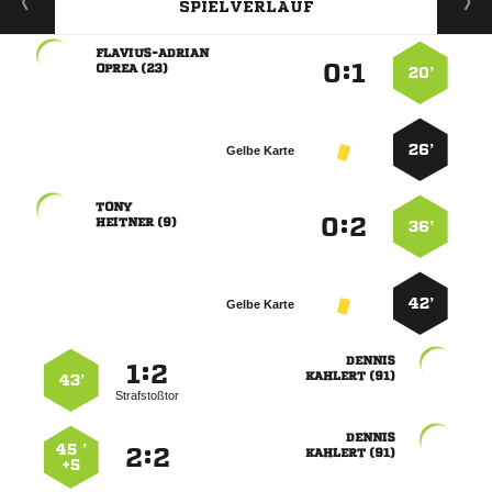
SPIELVERLAUF

:


 
20’
26’
Gelbe Karte

:


 
36’
42’
Gelbe Karte

:


 
43’
Strafstoßtor

45 ’
:


 
+5