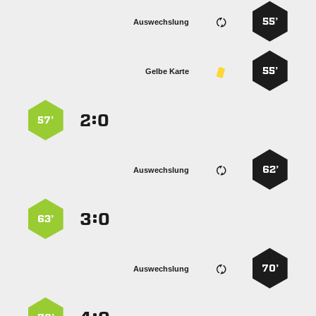
55’
Auswechslung
55’
Gelbe Karte
:


57’
62’
Auswechslung
:


63’
70’
Auswechslung