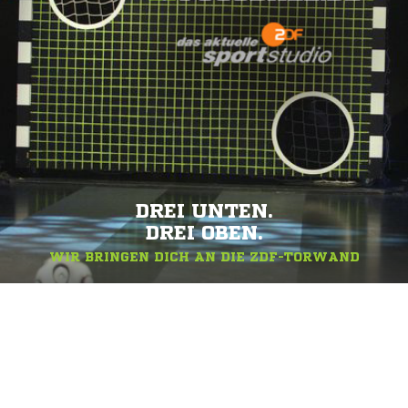
DREI UNTEN.
DREI OBEN.
WIR BRINGEN DICH AN DIE ZDF-TORWAND