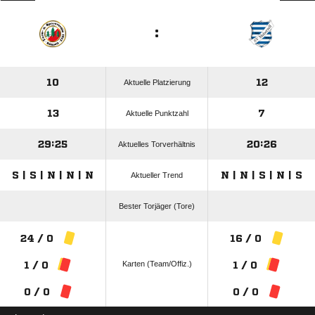
:
10
12
Aktuelle Platzierung
13
7
Aktuelle Punktzahl
29:25
20:26
Aktuelles Torverhältnis
S | S | N | N | N
N | N | S | N | S
Aktueller Trend
Bester Torjäger (Tore)
24 / 0
16 / 0
Karten (Team/Offiz.)
1 / 0
1 / 0
0 / 0
0 / 0