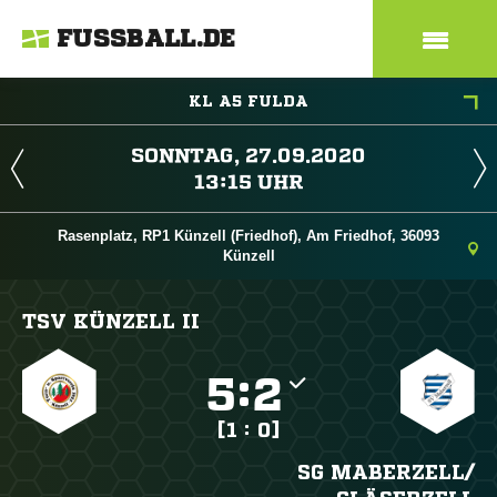
FUSSBALL.DE
KL A5 FULDA
 
 
Rasenplatz, RP1 Künzell (Friedhof), Am Friedhof, 36093
Künzell
TSV KÜNZELL II

:

[1 : 0]
SG MABERZELL/​