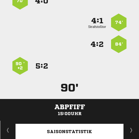
:


70’
:


74’
Strafstoßtor
:


84’
90 ’
:


+2
90'
ABPFIFF
15:00UHR
ANZEIGE
SAISONSTATISTIK