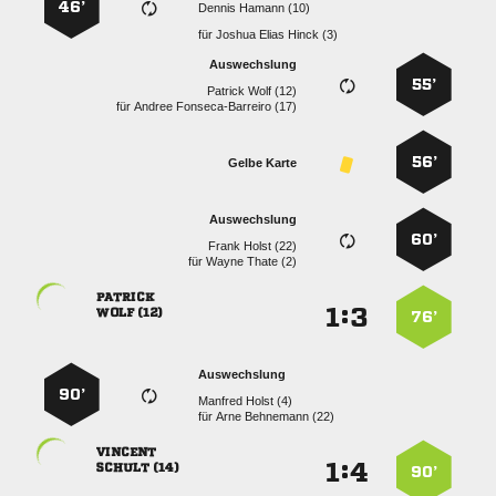
46’
  
für
   
Auswechslung
55’
  
für
  
56’
Gelbe Karte
Auswechslung
60’
  
für
  

:


 
76’
Auswechslung
90’
  
für
  

:


 
90’