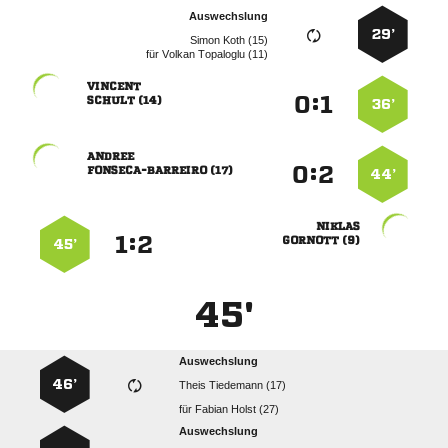
Auswechslung
29’
  
für
  

:


 
36’

:


 
44’

:


 
45’
45'
Auswechslung
46’
  
für
  
Auswechslung