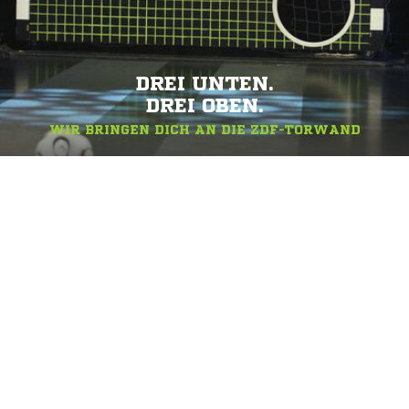
DREI UNTEN.
DREI OBEN.
WIR BRINGEN DICH AN DIE ZDF-TORWAND