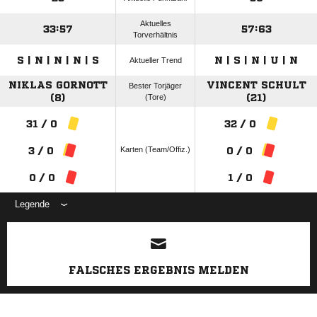
Aktuelles
33:57
57:63
Torverhältnis
S | N | N | N | S
N | S | N | U | N
Aktueller Trend
NIKLAS GORNOTT
VINCENT SCHULT
Bester Torjäger
(8)
(Tore)
(21)
31 / 0
32 / 0
Karten (Team/Offiz.)
3 / 0
0 / 0
0 / 0
1 / 0
Legende
ANZEIGE
FALSCHES ERGEBNIS MELDEN