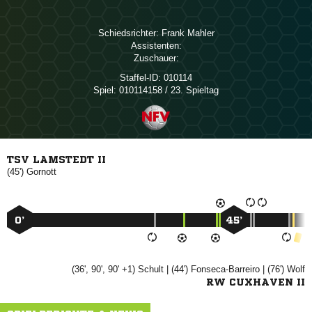
Schiedsrichter:
 
Assistenten:
Zuschauer:
Staffel-ID:
010114
Spiel:
010114158 / 23. Spieltag
TSV LAMSTEDT II
(45')

0’
45’
(36', 90', 90' +1)

| (44')

| (76')

RW CUXHAVEN II