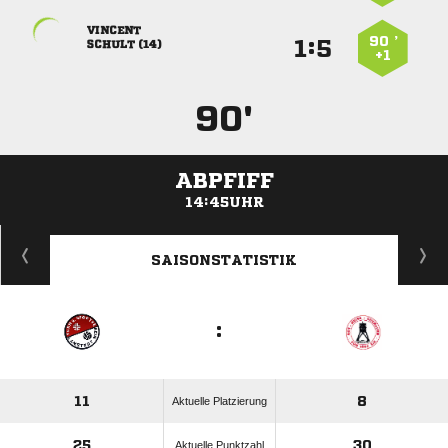

90 ’
:


 
+1
90'
ABPFIFF
14:45UHR
ANZEIGE
SAISONSTATISTIK
:
11
8
Aktuelle Platzierung
25
30
Aktuelle Punktzahl