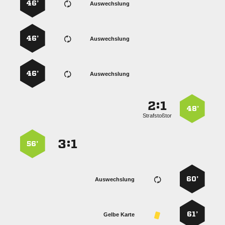
46’
Auswechslung
46’
Auswechslung
46’
Auswechslung
:


48’
Strafstoßtor
:


56’
60’
Auswechslung
61’
Gelbe Karte