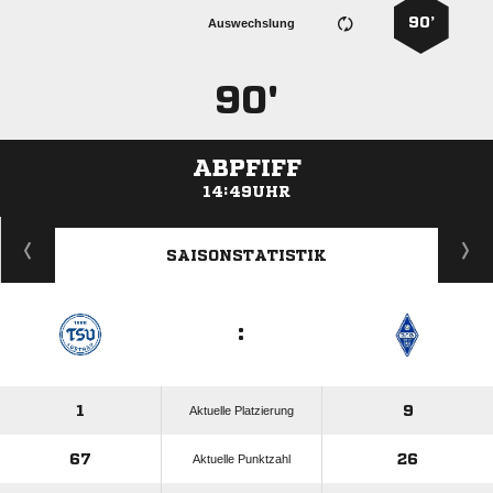
90’
Auswechslung
90'
ABPFIFF
14:49UHR
ANZEIGE
SAISONSTATISTIK
:
1
9
Aktuelle Platzierung
67
26
Aktuelle Punktzahl