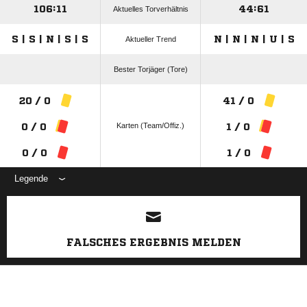
106:11
44:61
Aktuelles Torverhältnis
S | S | N | S | S
N | N | N | U | S
Aktueller Trend
Bester Torjäger (Tore)
20 / 0
41 / 0
Karten (Team/Offiz.)
0 / 0
1 / 0
0 / 0
1 / 0
Legende
ANZEIGE
FALSCHES ERGEBNIS MELDEN