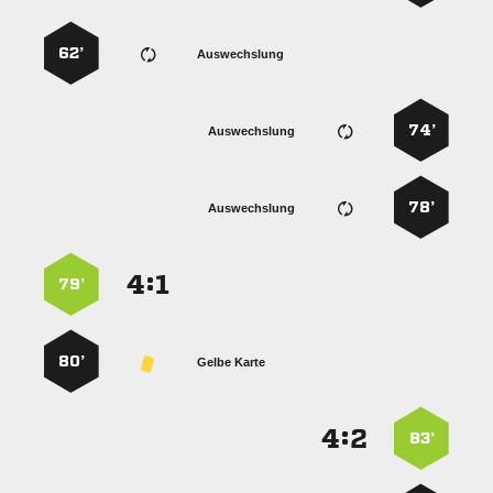
62’
Auswechslung
74’
Auswechslung
78’
Auswechslung
:


79’
80’
Gelbe Karte
:


83’