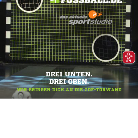
DREI UNTEN.
DREI OBEN.
WIR BRINGEN DICH AN DIE ZDF-TORWAND