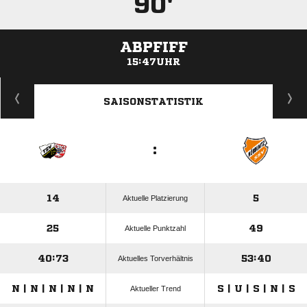
90'
ABPFIFF
15:47UHR
ANZEIGE
SAISONSTATISTIK
:
14
5
Aktuelle Platzierung
25
49
Aktuelle Punktzahl
40:73
53:40
Aktuelles Torverhältnis
N | N | N | N | N
S | U | S | N | S
Aktueller Trend