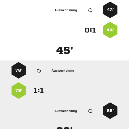
42’
Auswechslung
:


44’
45'
76’
Auswechslung
:


79’
86’
Auswechslung