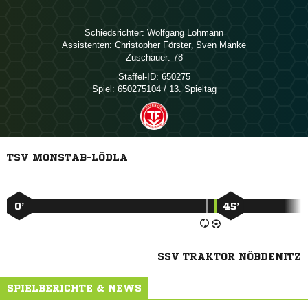
Schiedsrichter:
 
Assistenten:
 
,  
Zuschauer:
78
Staffel-ID:
650275
Spiel:
650275104 / 13. Spieltag
TSV MONSTAB-LÖDLA
0’
45’
SSV TRAKTOR NÖBDENITZ
SPIELBERICHTE & NEWS