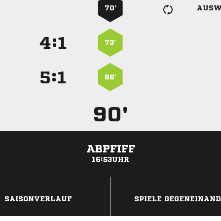
70’
AUSW
:


73’
:


86’
90'
ABPFIFF
16:53UHR
ANZEIGE
SAISONVERLAUF
SPIELE GEGENEINAN