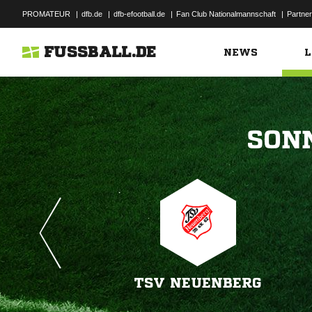
PROMATEUR
|
dfb.de
|
dfb-efootball.de
|
Fan Club Nationalmannschaft
|
Partner
FUSSBALL.DE
NEWS
L

TSV NEUENBERG