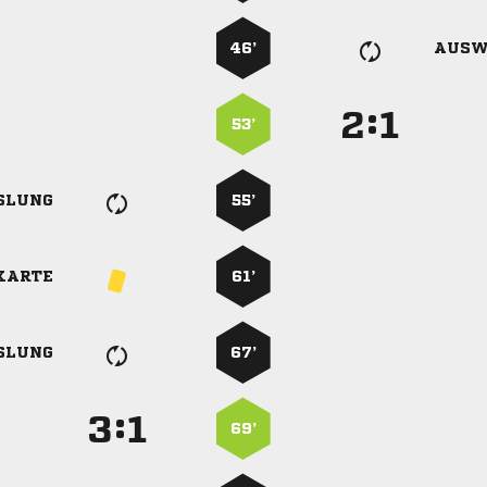
46’
AUSW
:


53’
SLUNG
55’
KARTE
61’
SLUNG
67’
:


69’