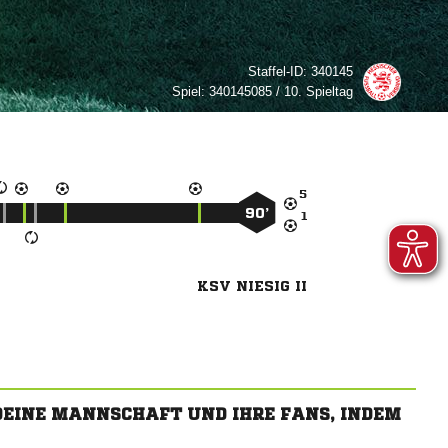
Staffel-ID:
340145
Spiel:
340145085 / 10. Spieltag

90’

KSV NIESIG II
 DEINE MANNSCHAFT UND IHRE FANS, INDEM