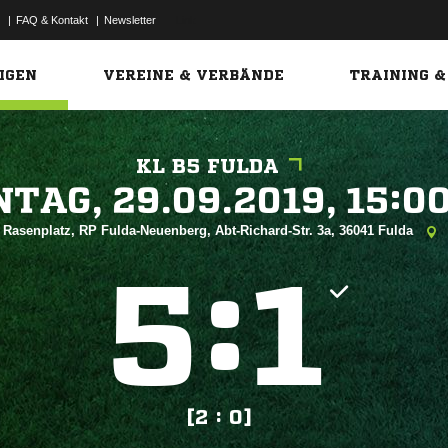
|
FAQ & Kontakt
|
Newsletter
Link
IGEN
VEREINE & VERBÄNDE
TRAINING &
KL B5 FULDA
 


Rasenplatz, RP Fulda-Neuenberg, Abt-Richard-Str. 3a, 36041 Fulda
:


[2 : 0]