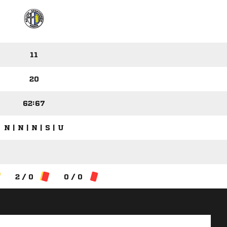
11
20
62:67
N | N | N | S | U
2 / 0
0 / 0