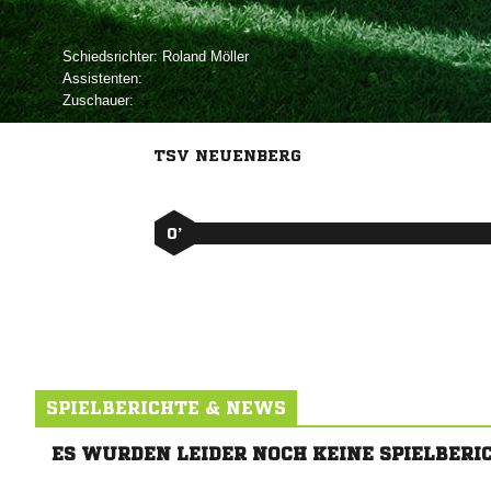
Schiedsrichter:
 
Assistenten:
Zuschauer:
TSV NEUENBERG
0’
SPIELBERICHTE & NEWS
ES WURDEN LEIDER NOCH KEINE SPIELBERI