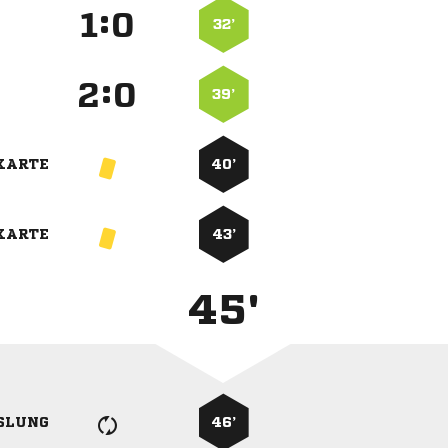
:


32’
:


39’
KARTE
40’
KARTE
43’
45'
SLUNG
46’