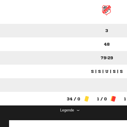
3
48
79:29
S | S | U | S | S
34 / 0
1 / 0
1
Legende