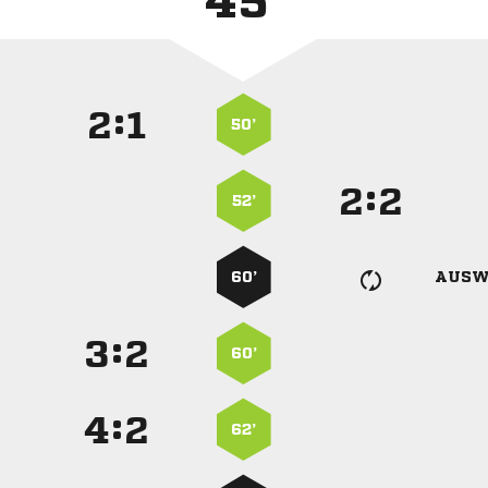
45'
:


50’
:


52’
60’
AUSW
:


60’
:


62’