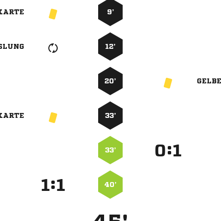
KARTE
9’
SLUNG
12’
20’
GELB
KARTE
33’
:


33’
:


40’