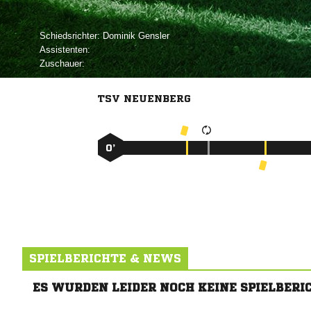
Schiedsrichter:
 
Assistenten:
Zuschauer:
TSV NEUENBERG
0’
SPIELBERICHTE & NEWS
ES WURDEN LEIDER NOCH KEINE SPIELBERI