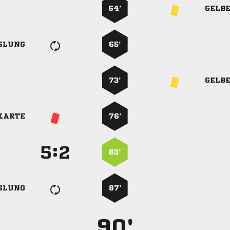
64’
GELB
SLUNG
65’
73’
GELB
KARTE
76’
:


83’
SLUNG
87’
90'