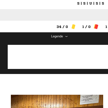
S | S | U | S | S
34 / 0
1 / 0
1
Legende