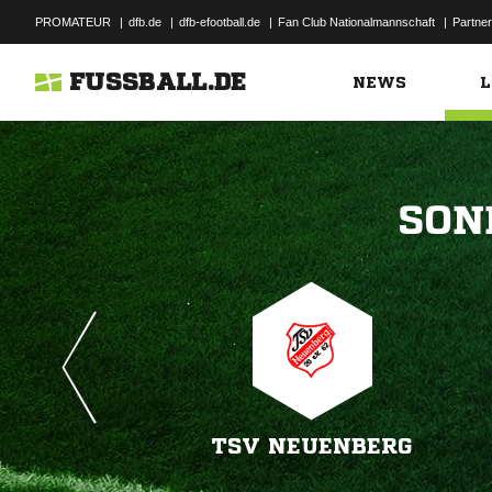
PROMATEUR
|
dfb.de
|
dfb-efootball.de
|
Fan Club Nationalmannschaft
|
Partner
FUSSBALL.DE
NEWS
L

TSV NEUENBERG