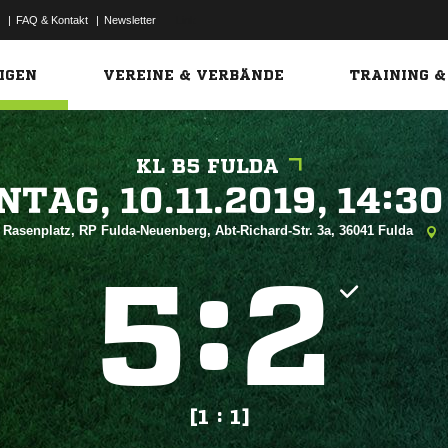
|
FAQ & Kontakt
|
Newsletter
Link
IGEN
VEREINE & VERBÄNDE
TRAINING &
KL B5 FULDA
 


Rasenplatz, RP Fulda-Neuenberg, Abt-Richard-Str. 3a, 36041 Fulda
:


[1 : 1]