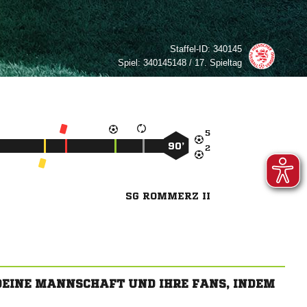
Staffel-ID:
340145
Spiel:
340145148 / 17. Spieltag

90’

SG ROMMERZ II
 DEINE MANNSCHAFT UND IHRE FANS, INDEM