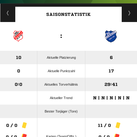
ANZEIGE
SAISONSTATISTIK
:
10
6
Aktuelle Platzierung
0
17
Aktuelle Punktzahl
0:0
29:41
Aktuelles Torverhältnis
N | N | N | N | N
Aktueller Trend
Bester Torjäger (Tore)
0 / 0
11 / 0
Karten (Team/Offiz.)
0 / 0
0 / 0