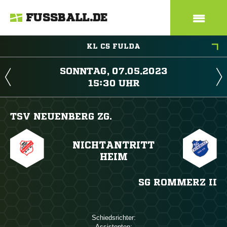
FUSSBALL.DE
KL C5 FULDA
 
 
TSV NEUENBERG ZG.
NICHTANTRITT
HEIM
SG ROMMERZ II
Schiedsrichter:
Assistenten: