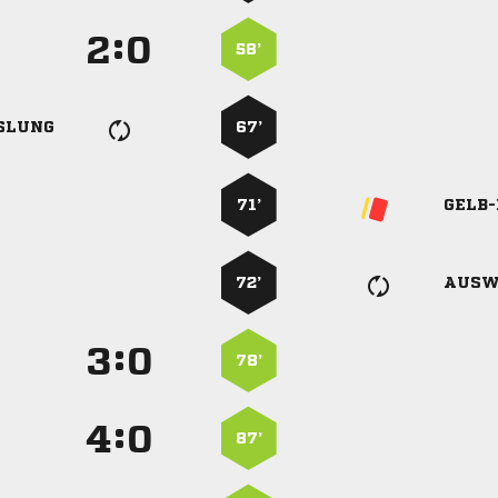
:


58’
SLUNG
67’
71’
GELB
72’
AUSW
:


78’
:


87’