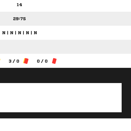
14
29:75
N | N | N | N | N
3 / 0
0 / 0