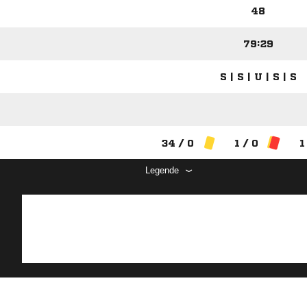
48
79:29
S | S | U | S | S
34 / 0
1 / 0
1
Legende