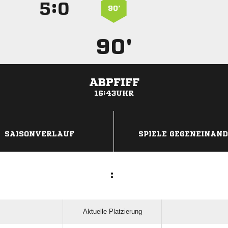
:


90’
90'
ABPFIFF
16:43UHR
ANZEIGE
SAISONVERLAUF
SPIELE GEGENEINAN
:
Aktuelle Platzierung