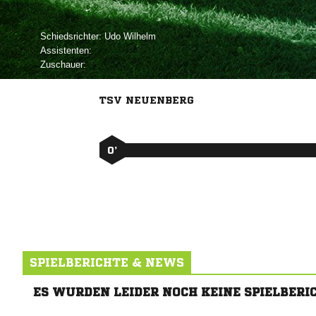
Schiedsrichter:
 
Assistenten:
Zuschauer:
TSV NEUENBERG
0’
SPIELBERICHTE & NEWS
ES WURDEN LEIDER NOCH KEINE SPIELBERI