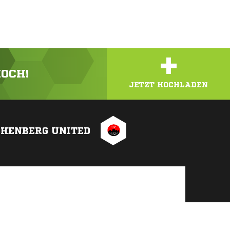
+
HOCH!
JETZT HOCHLADEN
CHENBERG UNITED