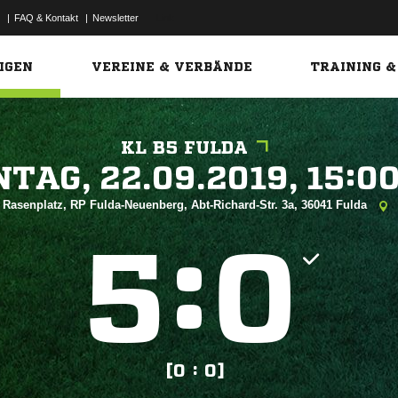
|
FAQ & Kontakt
|
Newsletter
Link
IGEN
VEREINE & VERBÄNDE
TRAINING &
KL B5 FULDA
 


Rasenplatz, RP Fulda-Neuenberg, Abt-Richard-Str. 3a, 36041 Fulda
:


[0 : 0]