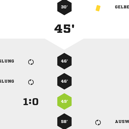
30’
GELB
45'
SLUNG
46’
SLUNG
46’
:


49’
58’
AUSW