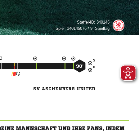
Staffel-ID:
340145
Spiel:
340145076 / 9. Spieltag

90’

SV ASCHENBERG UNITED
 DEINE MANNSCHAFT UND IHRE FANS, INDEM