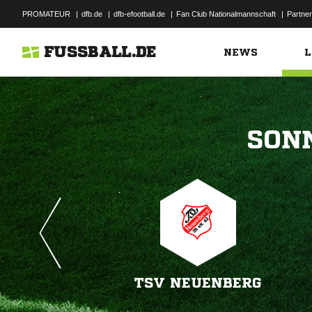
PROMATEUR
|
dfb.de
|
dfb-efootball.de
|
Fan Club Nationalmannschaft
|
Partner
FUSSBALL.DE
NEWS
L

TSV NEUENBERG