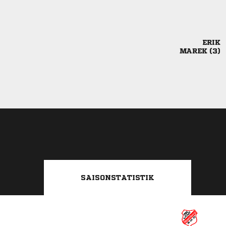

 
SAISONSTATISTIK