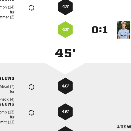
42’
 
für
 
:


43’
45'
SLUNG
46’
 
für
 
SLUNG
46’
 
für
 
AUSW