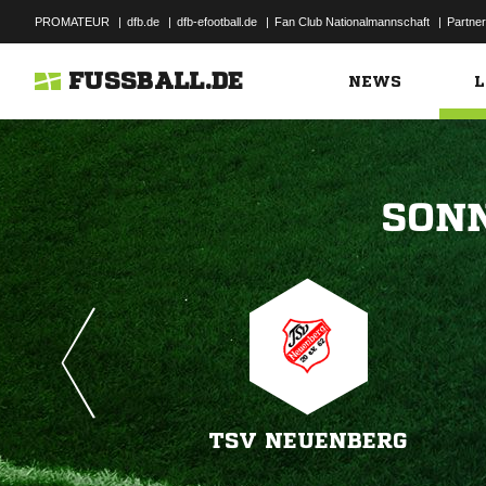
PROMATEUR
|
dfb.de
|
dfb-efootball.de
|
Fan Club Nationalmannschaft
|
Partner
FUSSBALL.DE
NEWS
L

TSV NEUENBERG