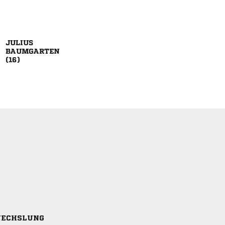



ECHSLUNG