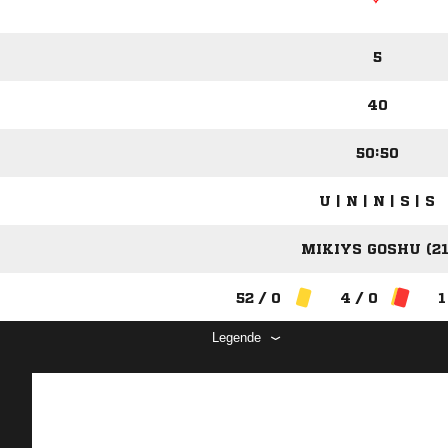
5
40
50:50
U | N | N | S | S
MIKIYS GOSHU (21
52 / 0
4 / 0
1
Legende