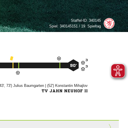
Staffel-ID:
340145
Spiel:
340145151 / 19. Spieltag

90’

43', 73')


| (52')


TV JAHN NEUHOF II