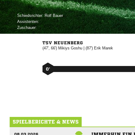
Schiedsrichter:
 
Assistenten:
Zuschauer:
TSV NEUENBERG
(47', 66')


| (87')


0’
SPIELBERICHTE & NEWS
IMMERHIN EIN
08.03.2026