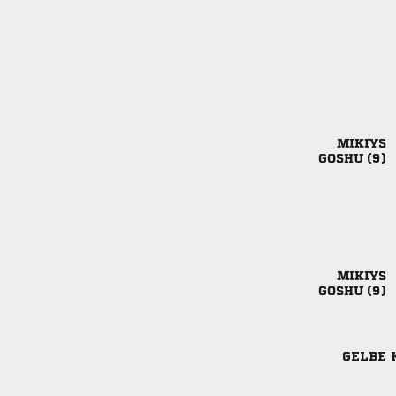

 

 
GELBE 