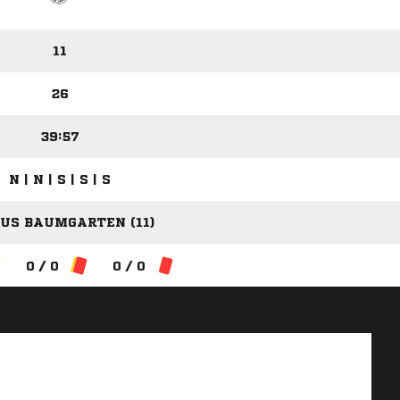
11
26
39:57
N | N | S | S | S
US BAUMGARTEN (11)
0 / 0
0 / 0