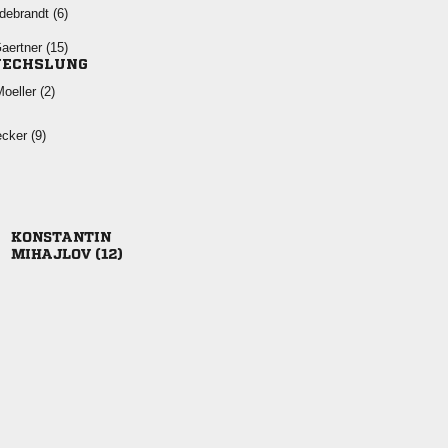
 
 
ECHSLUNG
 
 

 