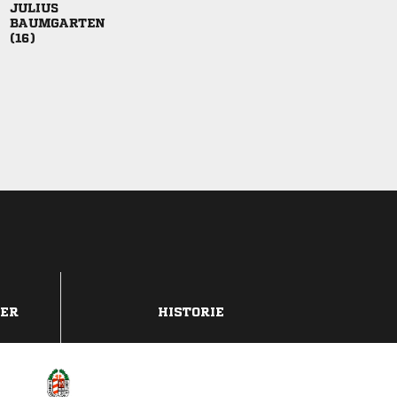



DER
HISTORIE