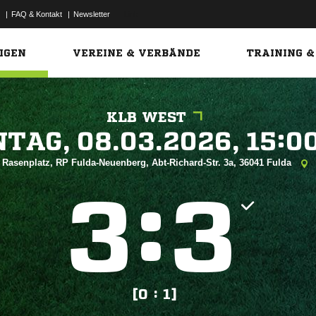
|
FAQ & Kontakt
|
Newsletter
Link
IGEN
VEREINE & VERBÄNDE
TRAINING &
KLB WEST
 


Rasenplatz, RP Fulda-Neuenberg, Abt-Richard-Str. 3a, 36041 Fulda
:


[0 : 1]