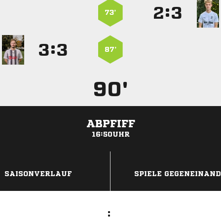
:


73’
:


87’
90'
ABPFIFF
16:50UHR
ANZEIGE
SAISONVERLAUF
SPIELE GEGENEINAN
: