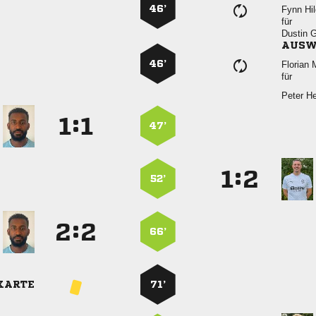
46’
 
für
 
AUSW
46’
 
für
 
:


47’
:


52’
:


66’
KARTE
71’