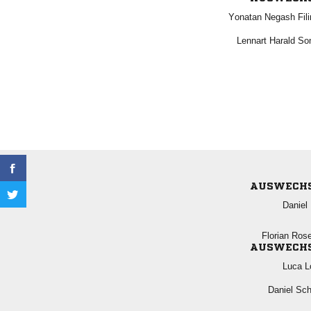
  
  
AUSWECH
 
 
AUSWECH
 
 