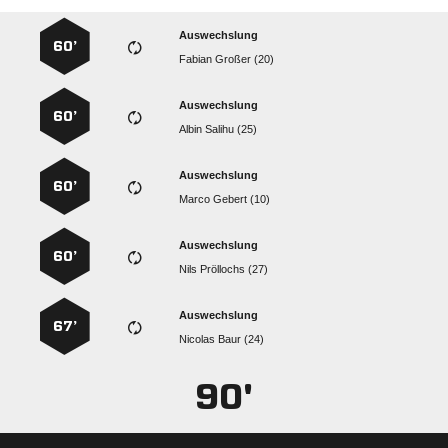
Auswechslung
60’
  
Auswechslung
60’
  
Auswechslung
60’
  
Auswechslung
60’
  
Auswechslung
67’
  
90'