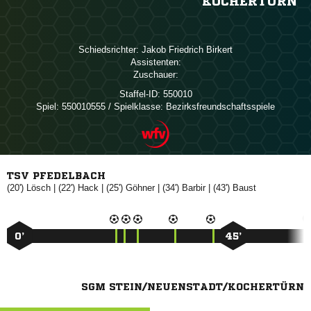
KOCHERTÜRN
Schiedsrichter:
  
Assistenten:
Zuschauer:
Staffel-ID:
550010
Spiel:
550010555 / Spielklasse: Bezirksfreundschaftsspiele
TSV PFEDELBACH
(20')

| (22')

| (25')

| (34')

| (43')

0’
45’
SGM STEIN/NEUENSTADT/KOCHERTÜRN