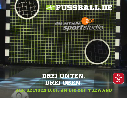
DREI UNTEN.
DREI OBEN.
WIR BRINGEN DICH AN DIE ZDF-TORWAND