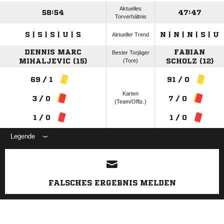
Aktuelles
58:54
47:47
Torverhältnis
S | S | S | U | S
N | N | N | S | U
Aktueller Trend
DENNIS MARC
FABIAN
Bester Torjäger
MIHALJEVIC (15)
(Tore)
SCHOLZ (12)
69 / 1
91 / 0
Karten
3 / 0
7 / 0
(Team/Offiz.)
1 / 0
1 / 0
Legende
ANZEIGE
FALSCHES ERGEBNIS MELDEN