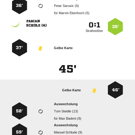
36’
  
für
  

:


 
36’
Strafstoßtor
37’
Gelbe Karte
45'
46’
Gelbe Karte
Auswechslung
58’
  
für
  
Auswechslung
59’
  