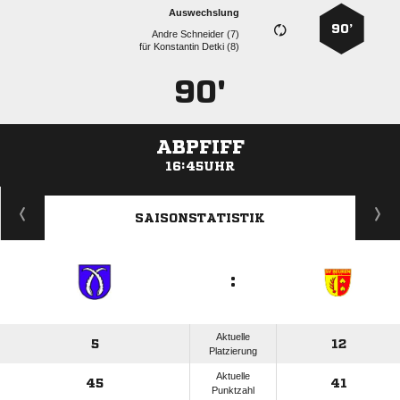
Auswechslung
90’
  
für
  
90'
ABPFIFF
16:45UHR
ANZEIGE
SAISONSTATISTIK
:
Aktuelle
5
12
Platzierung
Aktuelle
45
41
Punktzahl