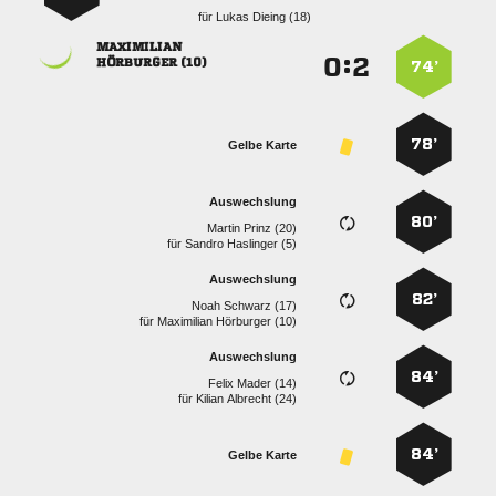
für
  

:


 
74’
78’
Gelbe Karte
Auswechslung
80’
  
für
  
Auswechslung
82’
  
für
  
Auswechslung
84’
  
für
  
84’
Gelbe Karte