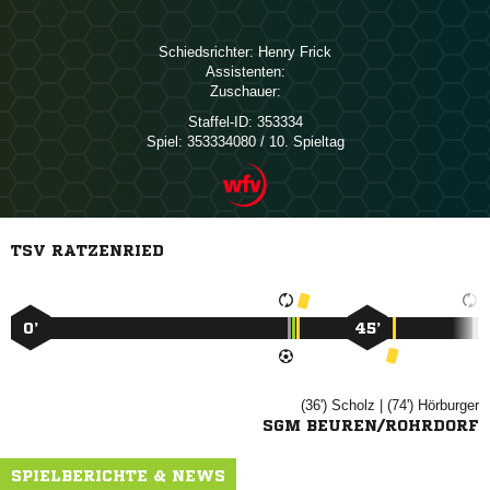
Schiedsrichter:
 
Assistenten:
Zuschauer:
Staffel-ID:
353334
Spiel:
353334080 / 10. Spieltag
TSV RATZENRIED
0’
45’
(36')

| (74')

SGM BEUREN/ROHRDORF
SPIELBERICHTE & NEWS