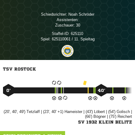
Schiedsrichter:
 
Assistenten:
Zuschauer:
30
Staffel-ID:
625110
Spiel:
625110061 / 11. Spieltag
TSV ROSTOCK
0’
40’
(20', 40', 49')

| (23', 40' +1)

| (43')

| (54')

|
(66')

| (75')

SV 1932 KLEIN BELITZ