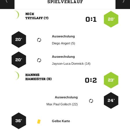
SPIELVERLAUF

:


 
20’
Auswechslung
20’
  
Auswechslung
20’
  

:


 
23’
Auswechslung
24’
   
36’
Gelbe Karte