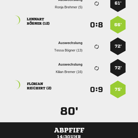
61’
  

:


 
66’
Auswechslung
72’
  
Auswechslung
72’
  

:


 
75’
80'
ABPFIFF
14:30UHR