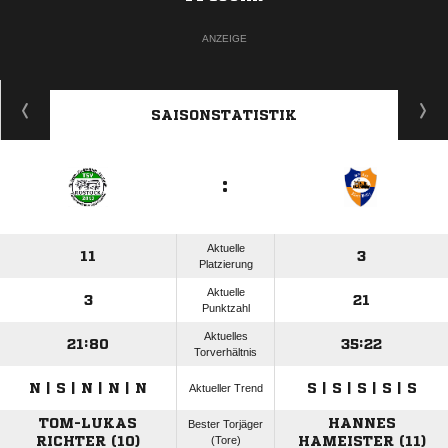
ANZEIGE
SAISONSTATISTIK
:
Aktuelle
11
3
Platzierung
Aktuelle
3
21
Punktzahl
Aktuelles
21:80
35:22
Torverhältnis
N | S | N | N | N
S | S | S | S | S
Aktueller Trend
TOM-LUKAS
HANNES
Bester Torjäger
RICHTER (10)
(Tore)
HAMEISTER (11)