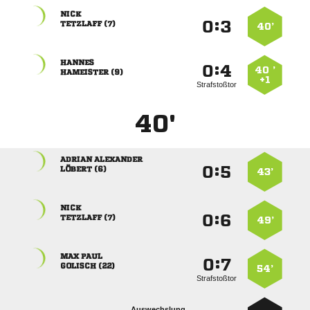

:


 
40’

:


40 ’
 
+1
Strafstoßtor
40'
 
:


 
43’

:


 
49’
 
:


 
54’
Strafstoßtor
Auswechslung