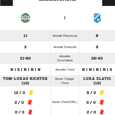
:
11
8
Aktuelle Platzierung
3
9
Aktuelle Punktzahl
Aktuelles
21:80
26:43
Torverhältnis
N | S | N | N | N
N | N | N | N | S
Aktueller Trend
TOM-LUKAS RICHTER
LUKA ZLATIC
Bester Torjäger
(10)
(Tore)
(10)
12 / 0
9 / 0
Karten (Team/Offiz.)
2 / 0
0 / 0
0 / 0
2 / 0