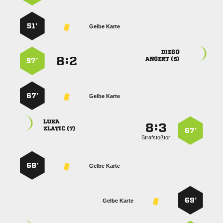
51’
Gelbe Karte

:


 
57’
67’
Gelbe Karte

:


 
67’
Strafstoßtor
68’
Gelbe Karte
69’
Gelbe Karte