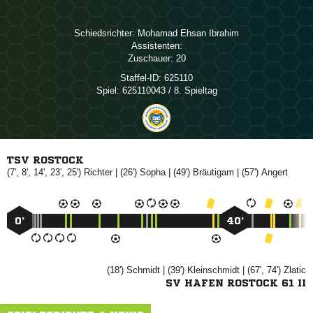
Schiedsrichter:
  
Assistenten:
Zuschauer:
20
Staffel-ID:
625110
Spiel:
625110043 / 8. Spieltag
TSV ROSTOCK
(7', 8', 14', 23', 25')

| (26')

| (49')

| (57')

0’
40’
(18')

| (39')

| (67', 74')

SV HAFEN ROSTOCK 61 II