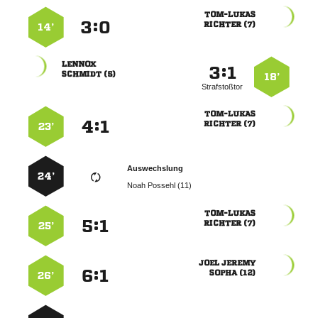

:


 
14’

:


 
18’
Strafstoßtor

:


 
23’
Auswechslung
24’
  

:


 
25’
 
:


 
26’