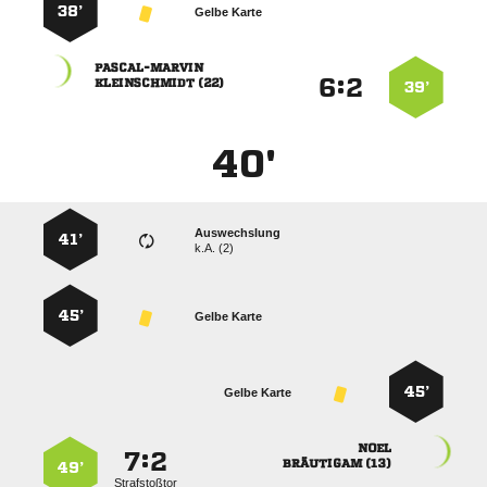
38’
Gelbe Karte

:


 
39’
40'
Auswechslung
41’
k.A. (2)
45’
Gelbe Karte
45’
Gelbe Karte

:


 
49’
Strafstoßtor