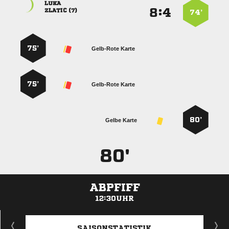

:


 
74’
75’
Gelb-Rote Karte
75’
Gelb-Rote Karte
80’
Gelbe Karte
80'
ABPFIFF
12:30UHR
ANZEIGE
SAISONSTATISTIK