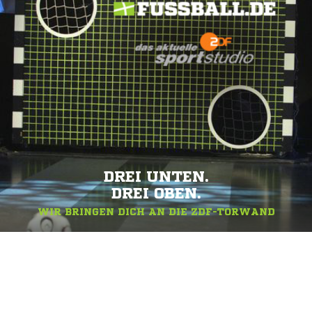
DREI UNTEN.
DREI OBEN.
WIR BRINGEN DICH AN DIE ZDF-TORWAND