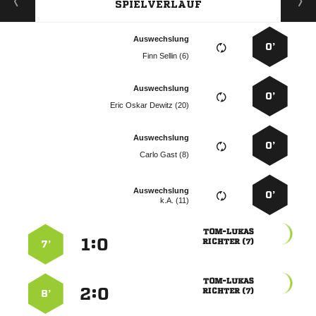
SPIELVERLAUF
Auswechslung
0’
  
Auswechslung
0’
   
Auswechslung
0’
  
Auswechslung
0’
k.A. (11)

:


 
7’

:


 
8’