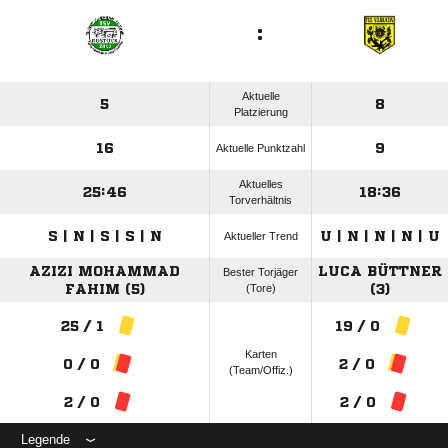
:
Aktuelle
5
8
Platzierung
16
9
Aktuelle Punktzahl
Aktuelles
25:46
18:36
Torverhältnis
S | N | S | S | N
U | N | N | N | U
Aktueller Trend
AZIZI MOHAMMAD
LUCA BÜTTNER
Bester Torjäger
FAHIM (5)
(Tore)
(3)
25 / 1
19 / 0
Karten
0 / 0
2 / 0
(Team/Offiz.)
2 / 0
2 / 0
Legende