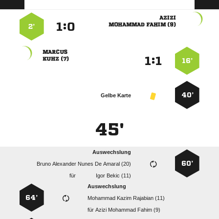

:


  
2’

:


 
16’
40’
Gelbe Karte
45'
Auswechslung
60’
     
für
  
Auswechslung
64’
   
für
   