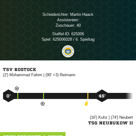
Schiedsrichter:
 
Assistenten:
Zuschauer:
40
Staffel-ID:
625006
Spiel:
625006028 / 6. Spieltag
TSV ROSTOCK
(2')
 
| (90' +3)

0’
45’
(16')

| (74')

TSG NEUBUKOW II