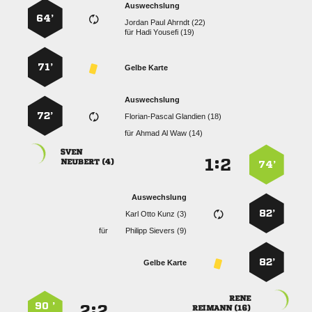
Auswechslung
64’
   
für
  
71’
Gelbe Karte
Auswechslung
72’
  
für
   

:


 
74’
Auswechslung
82’
   
für
  
82’
Gelbe Karte

90 ’
:


 