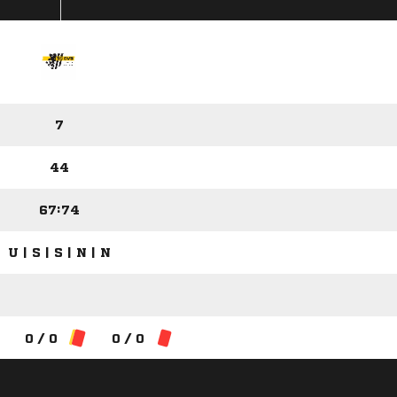
7
44
67:74
U | S | S | N | N
0 / 0
0 / 0