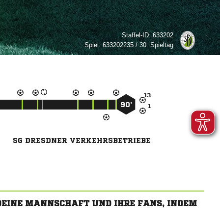
Staffel-ID:
633202
Spiel:
633202235 / 30. Spieltag

90’

SG DRESDNER VERKEHRSBETRIEBE
 DEINE MANNSCHAFT UND IHRE FANS, INDEM