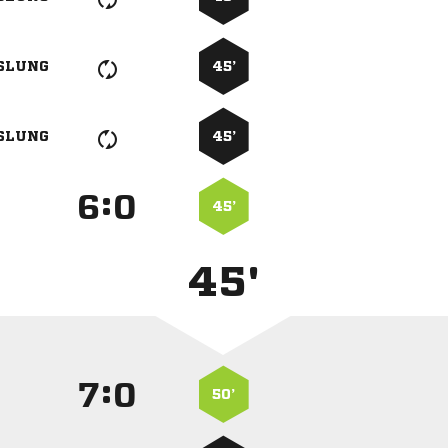
SLUNG
45’
SLUNG
45’
:


45’
45'
:


50’