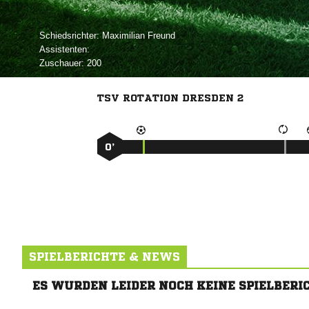
Schiedsrichter:
 
Assistenten:
Zuschauer:
200
TSV ROTATION DRESDEN 2
0’
SPIELBERICHTE & NEWS
ES WURDEN LEIDER NOCH KEINE SPIELBERI