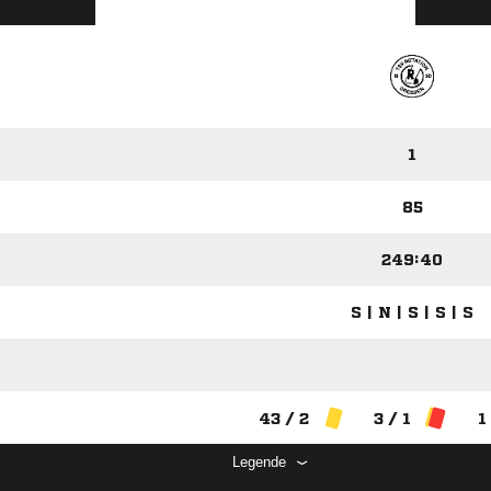
1
85
249:40
S | N | S | S | S
43 / 2
3 / 1
1
Legende