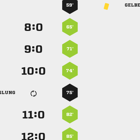
59’
GELB
:


65’
:


71’
:


74’
SLUNG
75’
:


82’
:


85’