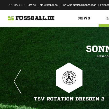
PROMATEUR
|
dfb.de
|
dfb-efootball.de
|
Fan Club Nationalmannschaft
|
Partner
FUSSBALL.DE
NEWS
L

Rasenpl
TSV ROTATION DRESDEN 2