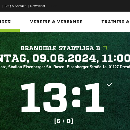
|
FAQ & Kontakt
|
Newsletter
Link
IGEN
VEREINE & VERBÄNDE
TRAINING &
BRANDIBLE STADTLIGA B
 


atz, Stadion Eisenberger Str. Rasen, Eisenberger Straße 1a, 01127 Dre
:


[6 : 0]