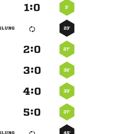
:


3’
SLUNG
23’
:


27’
:


32’
:


33’
:


37’
SLUNG
45’