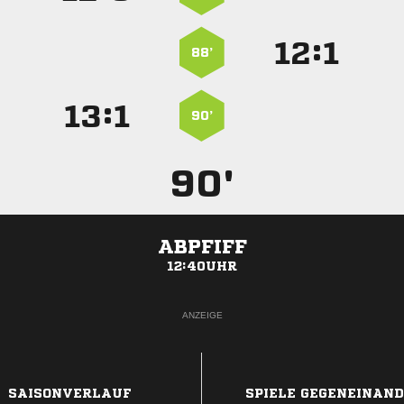
:


88’
:


90’
90'
ABPFIFF
12:40UHR
ANZEIGE
SAISONVERLAUF
SPIELE GEGENEINAN