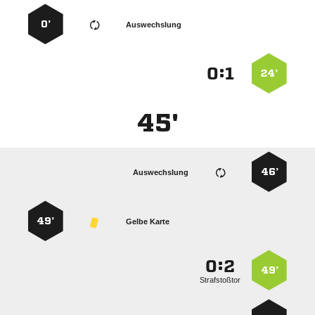
0’
Auswechslung
:


24’
45'
46’
Auswechslung
49’
Gelbe Karte
:


49’
Strafstoßtor