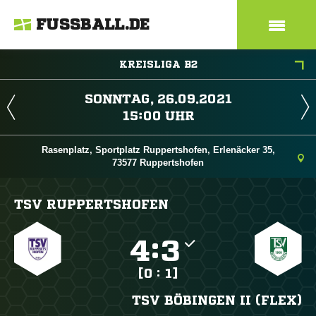
FUSSBALL.DE
KREISLIGA B2
 
 
Rasenplatz, Sportplatz Ruppertshofen, Erlenäcker 35,
73577 Ruppertshofen
TSV RUPPERTSHOFEN

:

[0 : 1]
TSV BÖBINGEN II (FLEX)