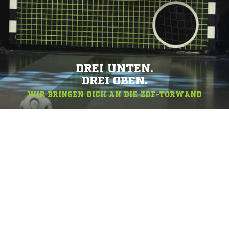
DREI UNTEN.
DREI OBEN.
WIR BRINGEN DICH AN DIE ZDF-TORWAND