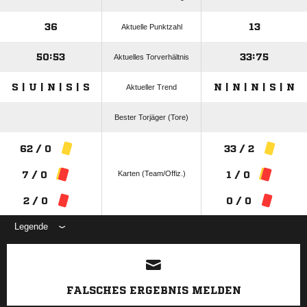
36
13
Aktuelle Punktzahl
50:53
33:75
Aktuelles Torverhältnis
S | U | N | S | S
N | N | N | S | N
Aktueller Trend
Bester Torjäger (Tore)
62 / 0
33 / 2
Karten (Team/Offiz.)
7 / 0
1 / 0
2 / 0
0 / 0
Legende
ANZEIGE
FALSCHES ERGEBNIS MELDEN