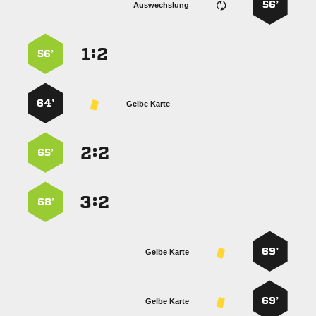
56’
Auswechslung
:


56’
64’
Gelbe Karte
:


65’
:


68’
69’
Gelbe Karte
69’
Gelbe Karte