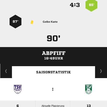
:


85’
87’
Gelbe Karte
90'
ABPFIFF
16:49UHR
ANZEIGE
SAISONSTATISTIK
:
6
13
Aktuelle Platzierung