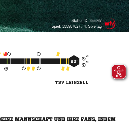
Staffel-ID:
355987
Spiel:
355987027 / 4. Spieltag

90’

TSV LEINZELL
 DEINE MANNSCHAFT UND IHRE FANS, INDEM