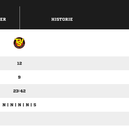
DER
HISTORIE
12
9
23:42
N | N | N | N | S