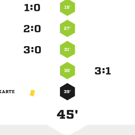
:


15’
:


27’
:


31’
:


35’
KARTE
39’
45'