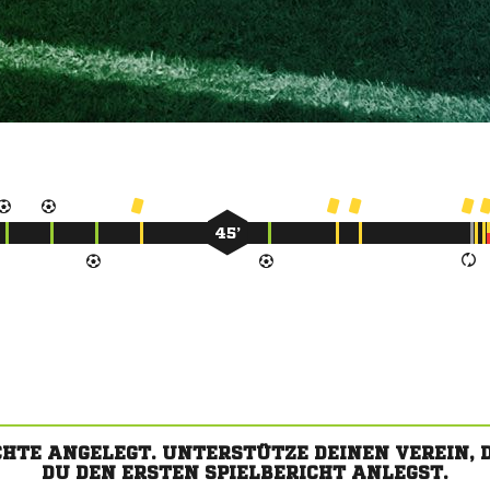
45’
CHTE ANGELEGT. UNTERSTÜTZE DEINEN VEREIN,
DU DEN ERSTEN SPIELBERICHT ANLEGST.