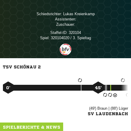
Schiedsrichter:
 
Assistenten:
Zuschauer:
Staffel-ID:
320104
Spiel:
320104020 / 3. Spieltag
TSV SCHÖNAU 2
0’
45’
(49')

| (88')

SV LAUDENBACH
SPIELBERICHTE & NEWS