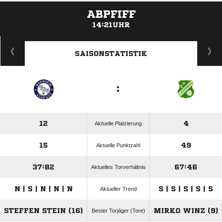
ABPFIFF
14:21UHR
ANZEIGE
SAISONSTATISTIK
:
12
4
Aktuelle Platzierung
15
49
Aktuelle Punktzahl
37:82
67:46
Aktuelles Torverhältnis
N | S | N | N | N
S | S | S | S | S
Aktueller Trend
STEFFEN STEIN (16)
MIRKO WINZ (9)
Bester Torjäger (Tore)