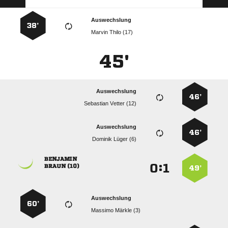
Auswechslung
38’
  
45'
Auswechslung
46’
  
Auswechslung
46’
  

:


 
49’
Auswechslung
60’
  