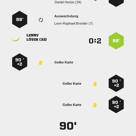
  
Auswechslung
88’
  

:


 
88’
90 ’
Gelbe Karte
+2
90 ’
Gelbe Karte
+2
90 ’
Gelbe Karte
+2
90'