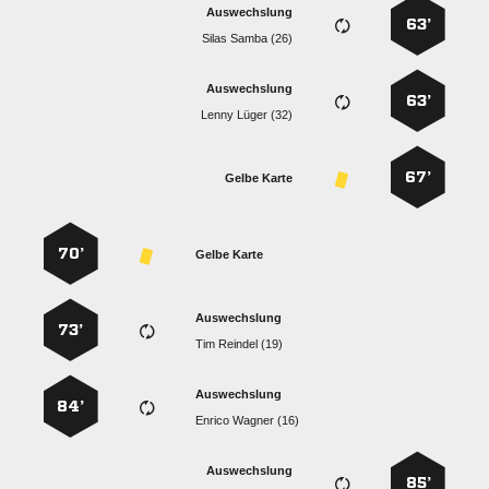
Auswechslung
63’
  
Auswechslung
63’
  
67’
Gelbe Karte
70’
Gelbe Karte
Auswechslung
73’
  
Auswechslung
84’
  
Auswechslung
85’