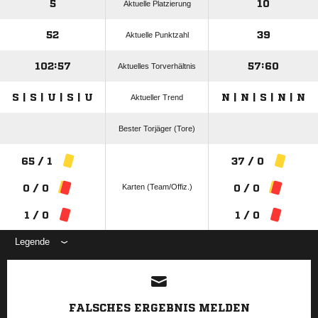
5
10
Aktuelle Platzierung
52
39
Aktuelle Punktzahl
102:57
57:60
Aktuelles Torverhältnis
S | S | U | S | U
N | N | S | N | N
Aktueller Trend
Bester Torjäger (Tore)
65 / 1
37 / 0
Karten (Team/Offiz.)
0 / 0
0 / 0
1 / 0
1 / 0
Legende
ANZEIGE
FALSCHES ERGEBNIS MELDEN