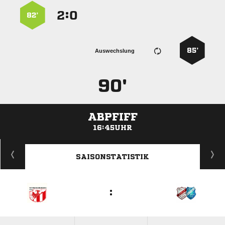
:


82’
85’
Auswechslung
90'
ABPFIFF
16:45UHR
ANZEIGE
SAISONSTATISTIK
: