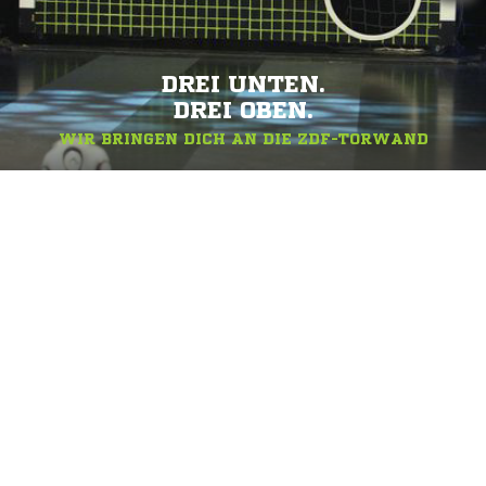
DREI UNTEN.
DREI OBEN.
WIR BRINGEN DICH AN DIE ZDF-TORWAND