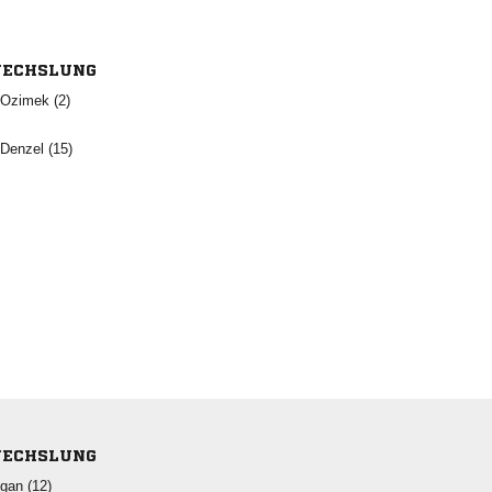
ECHSLUNG
  
 
ECHSLUNG
 