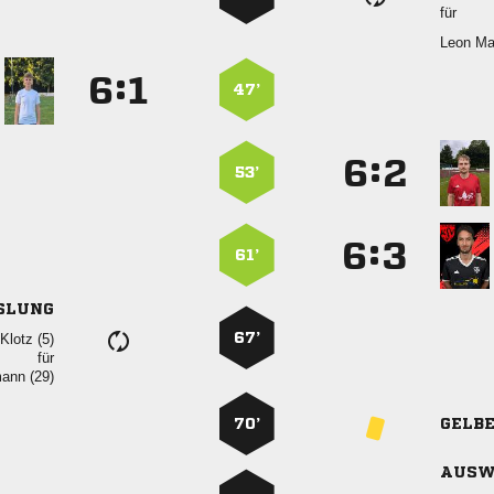
für
 
:


47’
:


53’
:


61’
SLUNG
67’
 
für
 
70’
GELB
AUSW