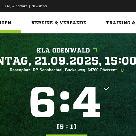
|
FAQ & Kontakt
|
Newsletter
Link
IGEN
VEREINE & VERBÄNDE
TRAINING &
KLA ODENWALD
 


Rasenplatz, RP Sensbachtal, Buckelweg, 64760 Oberzent
:


[5 : 1]