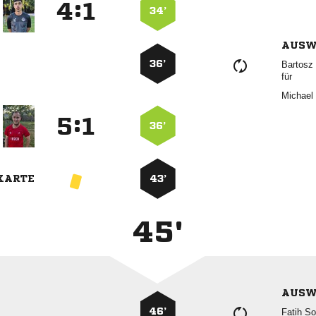
:


34’
AUSW
36’

für
 
:


36’
KARTE
43’
45'
AUSW
46’
 