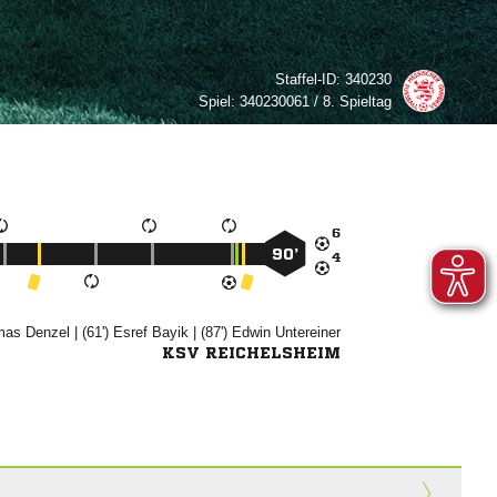
Staffel-ID:
340230
Spiel:
340230061 / 8. Spieltag

90’



| (61')


| (87')


KSV REICHELSHEIM