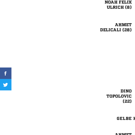
 
 

 



GELBE 
