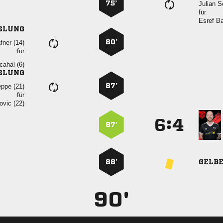
75’
 
für
 
SLUNG
80’
 
für
 
SLUNG
87’
 
für
 
:


87’
88’
GELB
90'