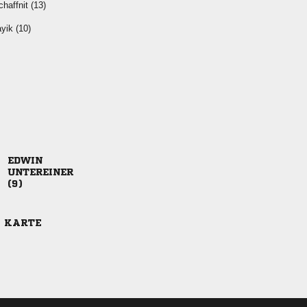
 
 



E KARTE