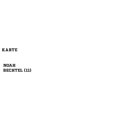
E KARTE

 