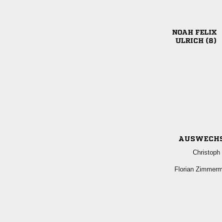
 
 
AUSWECH
 
 