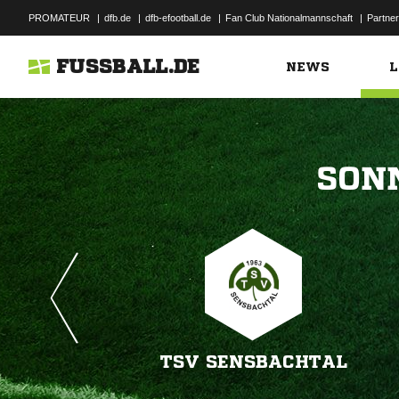
PROMATEUR
|
dfb.de
|
dfb-efootball.de
|
Fan Club Nationalmannschaft
|
Partner
FUSSBALL.DE
NEWS
L

TSV SENSBACHTAL