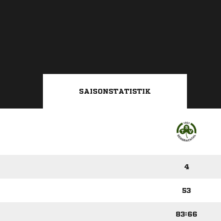
SAISONSTATISTIK
4
53
83:66