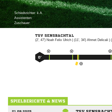
Schiedsrichter:

Assistenten:
Zuschauer:
TSV SENSBACHTAL
(2', 47')
 

| (11', 34')


| (
0’
SPIELBERICHTE & NEWS
TSV SENSBACHT
21.09.2025