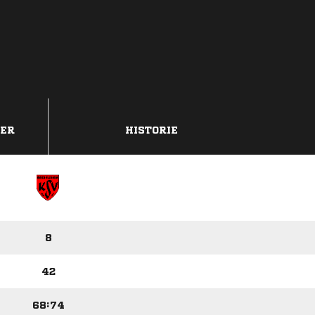
DER
HISTORIE
8
42
68:74