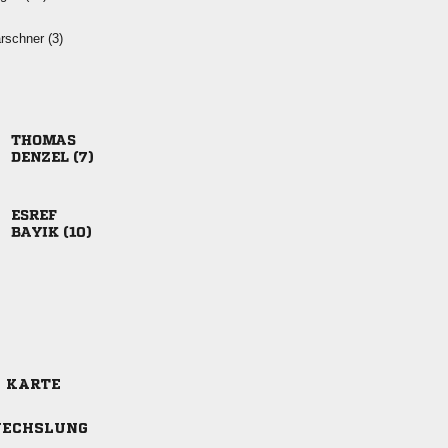
 

 

 
E KARTE
ECHSLUNG