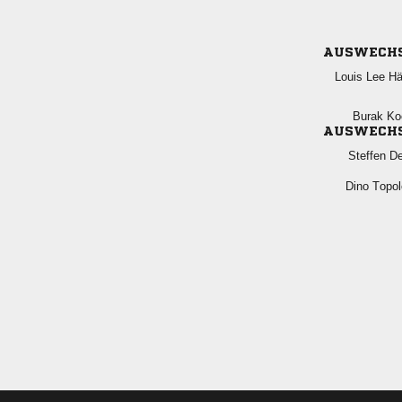
AUSWECH
  
 
AUSWECH
 
 