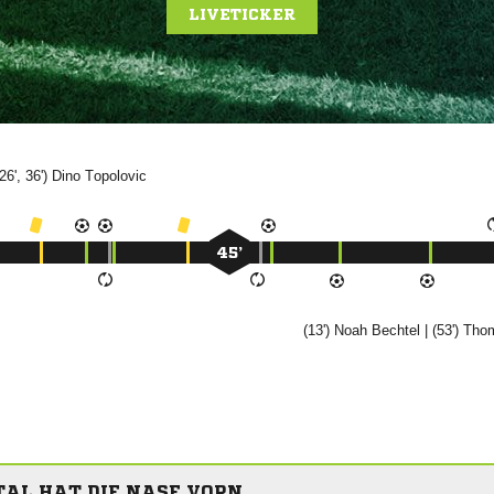
LIVETICKER
26', 36')


45’
(13')


| (53')

AL HAT DIE NASE VORN