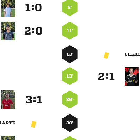
:


2’
:


11’
13’
GELB
:


13’
:


26’
KARTE
30’