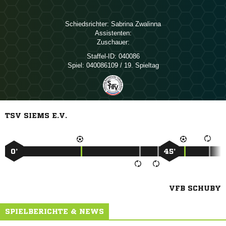
Schiedsrichter:
 
Assistenten:
Zuschauer:
Staffel-ID:
040086
Spiel:
040086109 / 19. Spieltag
TSV SIEMS E.V.
0’
45’
VFB SCHUBY
SPIELBERICHTE & NEWS