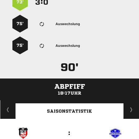
:


73’
75’
Auswechslung
75’
Auswechslung
90'
ABPFIFF
18:17UHR
ANZEIGE
SAISONSTATISTIK
: