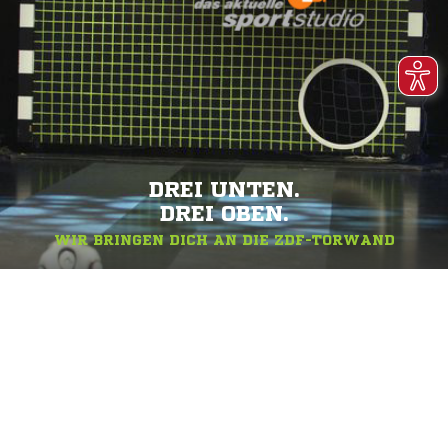
DREI UNTEN.
DREI OBEN.
WIR BRINGEN DICH AN DIE ZDF-TORWAND