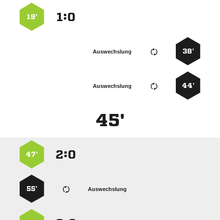
:


19’
38’
Auswechslung
44’
Auswechslung
45'
:


47’
55’
Auswechslung