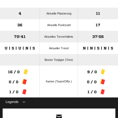
4
11
Aktuelle Platzierung
36
17
Aktuelle Punktzahl
70:41
37:56
Aktuelles Torverhältnis
U | S | U | N | S
N | N | S | N | S
Aktueller Trend
Bester Torjäger (Tore)
16 / 0
9 / 0
Karten (Team/Offiz.)
0 / 0
0 / 0
1 / 0
1 / 0
Legende
ANZEIGE