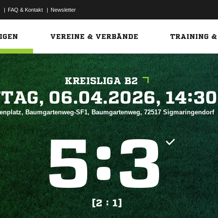
|
FAQ & Kontakt
|
Newsletter
Link
IGEN
VEREINE & VERBÄNDE
TRAINING &
KREISLIGA B2
 


enplatz, Baumgartenweg-SF1, Baumgartenweg, 72517 Sigmaringendorf
:


[2 : 1]