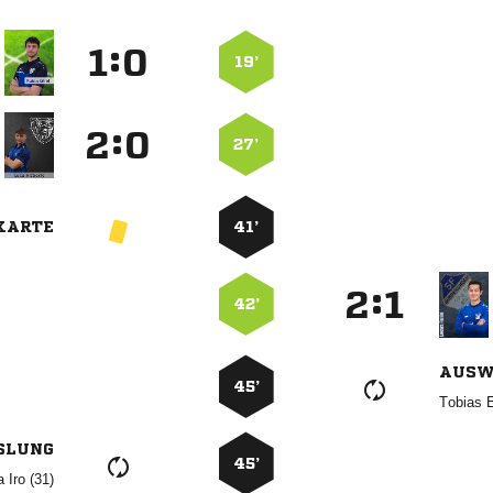
:


19’
:


27’
KARTE
41’
:


42’
AUSW
45’
 
SLUNG
45’
  