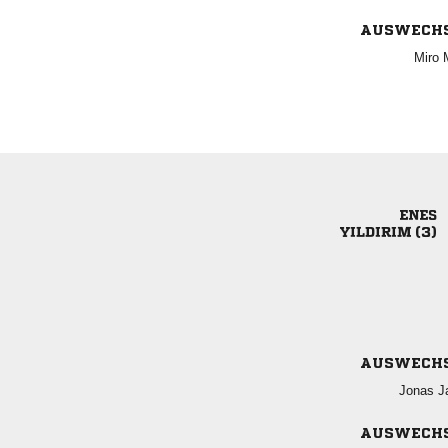
AUSWECH
 

 
AUSWECH
 
AUSWECH