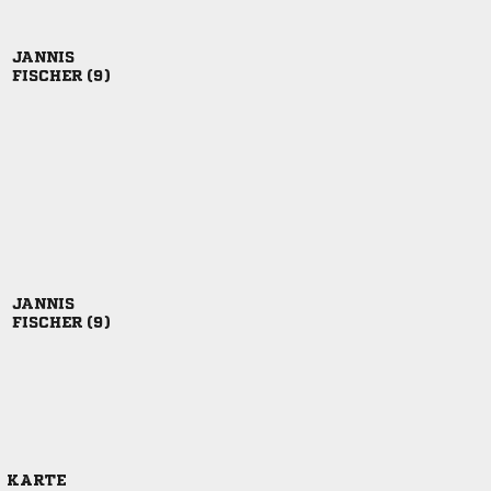

 

 
E KARTE