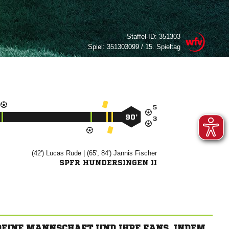
Staffel-ID:
351303
Spiel:
351303099 / 15. Spieltag

90’

(42')


| (65', 84')


SPFR HUNDERSINGEN II
 DEINE MANNSCHAFT UND IHRE FANS, INDEM