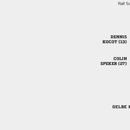
 

 

 
GELBE 