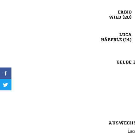

 

 
GELBE 
AUSWECH
