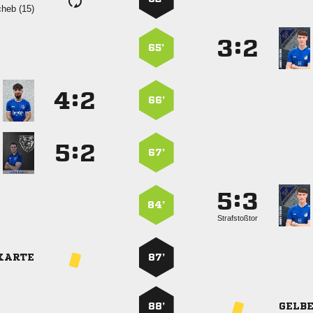
 
:


65’
:


66’
:


67’
:


84’
Strafstoßtor
KARTE
87’
88’
GELB