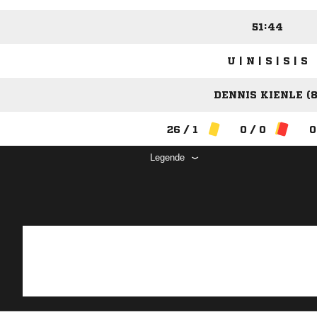
51:44
U | N | S | S | S
DENNIS KIENLE (8
26 / 1
0 / 0
0
Legende