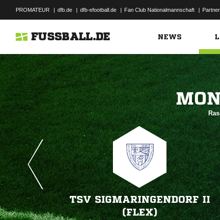
PROMATEUR
|
dfb.de
|
dfb-efootball.de
|
Fan Club Nationalmannschaft
|
Partner
FUSSBALL.DE
NEWS
L

Ras
TSV SIGMARINGENDORF II
(FLEX)