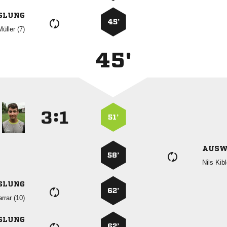
SLUNG
45’
 
45'
:


51’
AUSW
58’
 
SLUNG
62’
 
SLUNG
62’