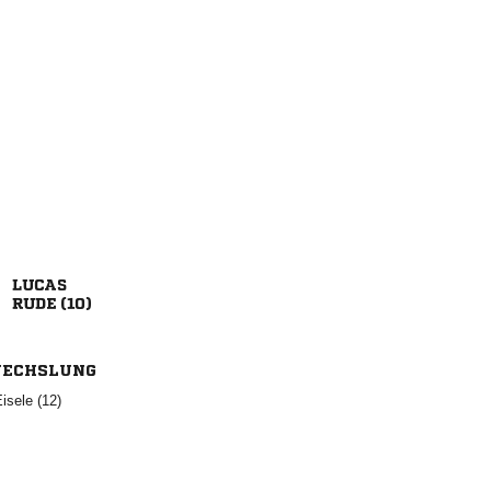

 
ECHSLUNG
 