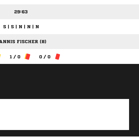
29:63
S | S | N | N | N
ANNIS FISCHER (8)
1 / 0
0 / 0