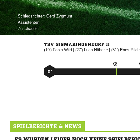
Schiedsrichter:
 
Assistenten:
Zuschauer:
TSV SIGMARINGENDORF II
(19')


| (27')


| (51')


0’
SPIELBERICHTE & NEWS
ES WURDEN LEIDER NOCH KEINE SPIELBERI