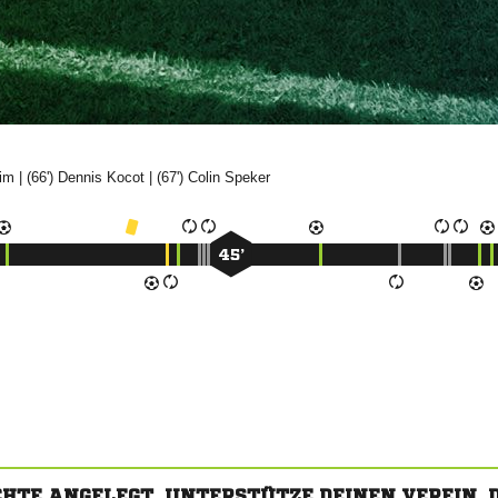

| (66')


| (67')


45’
CHTE ANGELEGT. UNTERSTÜTZE DEINEN VEREIN,