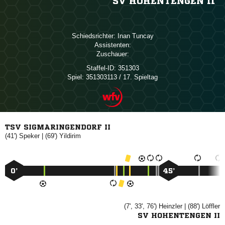
SV HOHENTENGEN II
Schiedsrichter:
 
Assistenten:
Zuschauer:
Staffel-ID:
351303
Spiel:
351303113 / 17. Spieltag
TSV SIGMARINGENDORF II
(41')

| (69')

0’
45’
(7', 33', 76')

| (88')

SV HOHENTENGEN II