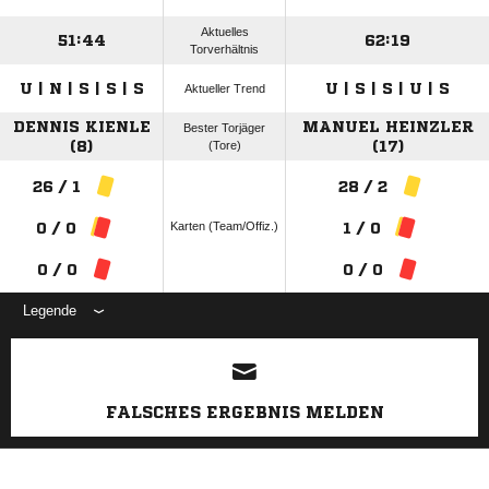
Aktuelles
51:44
62:19
Torverhältnis
U | N | S | S | S
U | S | S | U | S
Aktueller Trend
DENNIS KIENLE
MANUEL HEINZLER
Bester Torjäger
(8)
(Tore)
(17)
26 / 1
28 / 2
Karten (Team/Offiz.)
0 / 0
1 / 0
0 / 0
0 / 0
Legende
ANZEIGE
FALSCHES ERGEBNIS MELDEN