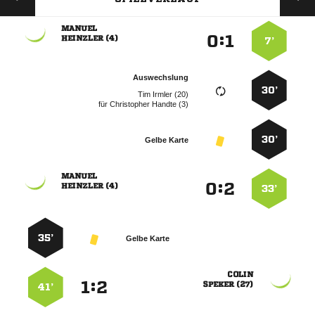

:


 
7’
Auswechslung
30’
  
für
  
30’
Gelbe Karte

:


 
33’
35’
Gelbe Karte

:


 
41’