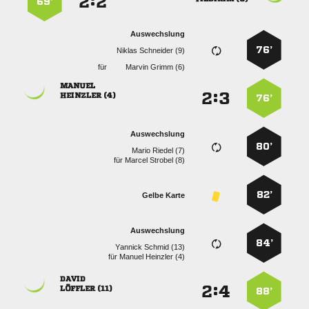
:


69’
Auswechslung
76’
  
für
  

:


 
76’
Auswechslung
80’
  
für
  
82’
Gelbe Karte
Auswechslung
84’
  
für
  

:


 
88’