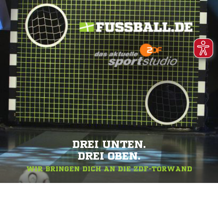
DREI UNTEN.
DREI OBEN.
WIR BRINGEN DICH AN DIE ZDF-TORWAND