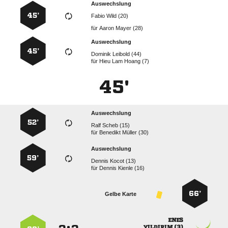
Auswechslung
45’
  
für
  
Auswechslung
45’
  
für
   
45'
Auswechslung
52’
  
für
  
Auswechslung
59’
  
für
  
66’
Gelbe Karte

 