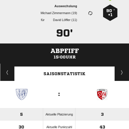
Auswechslung
90 ’
  
+1
für
  
90'
ABPFIFF
15:00UHR
ANZEIGE
SAISONSTATISTIK
:
5
3
Aktuelle Platzierung
30
43
Aktuelle Punktzahl