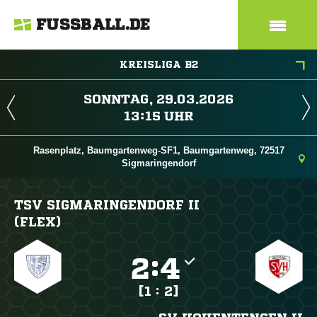
FUSSBALL.DE
KREISLIGA B2
 
 
Rasenplatz, Baumgartenweg-SF1, Baumgartenweg, 72517
Sigmaringendorf
TSV SIGMARINGENDORF II
(FLEX)

:

[1 : 2]