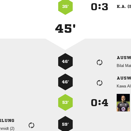
:


35’
K.A. (
45'
AUSW
46’
 
AUSW
46’
 
:


53’
SLUNG
59’
 