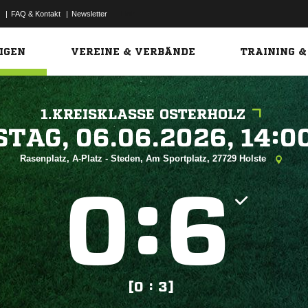
|
FAQ & Kontakt
|
Newsletter
Link
IGEN
VEREINE & VERBÄNDE
TRAINING &
1.KREISKLASSE OSTERHOLZ
 


Rasenplatz, A-Platz - Steden, Am Sportplatz, 27729 Holste
:


[0 : 3]