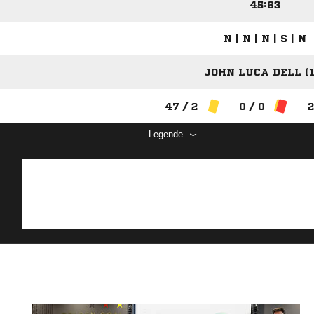
45:63
N | N | N | S | N
JOHN LUCA DELL (1
47 / 2
0 / 0
2
Legende