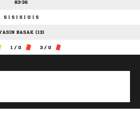
83:36
S | S | S | U | S
YASIN BASAK (13)
1 / 0
3 / 0