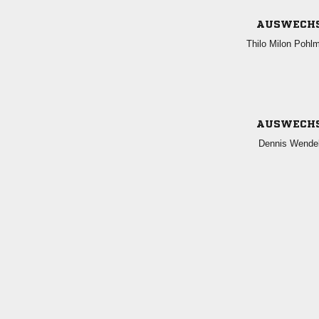
AUSWECH
  
AUSWECH
 