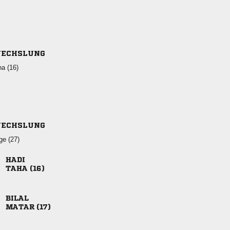
ECHSLUNG
 
ECHSLUNG
 

 

 