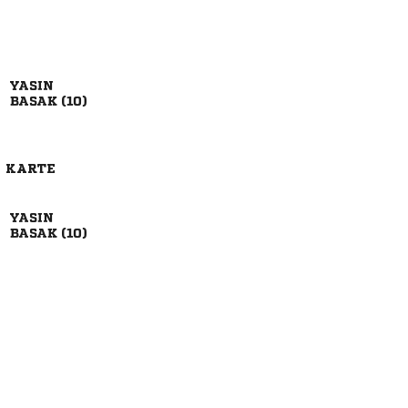

 
E KARTE

 