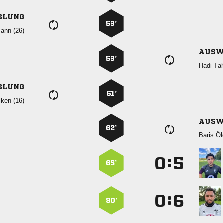
SLUNG
59’
 
AUSW
59’
 
SLUNG
61’
 
AUSW
62’
 
:


65’
:


90’