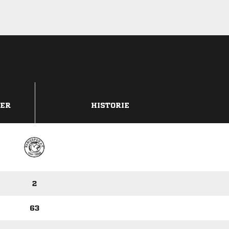
DER
HISTORIE
2
63