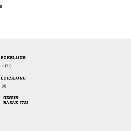
5)
ECHSLUNG
 
ECHSLUNG
 

 