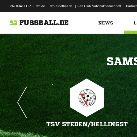
PROMATEUR
|
dfb.de
|
dfb-efootball.de
|
Fan Club Nationalmannschaft
|
Partner
FUSSBALL.DE
NEWS
L

TSV STEDEN/​HELLINGST