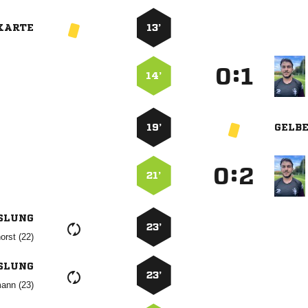
KARTE
13’
:


14’
19’
GELB
:


21’
SLUNG
23’
 
SLUNG
23’
 