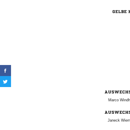
GELBE 
AUSWECH
 
AUSWECH
 