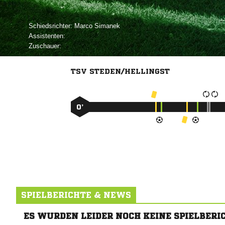
Schiedsrichter:
 
Assistenten:
Zuschauer:
TSV STEDEN/HELLINGST
0’
SPIELBERICHTE & NEWS
ES WURDEN LEIDER NOCH KEINE SPIELBERI