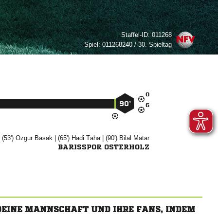
Staffel-ID:
011268
Spiel:
011268240 / 30. Spieltag

90’

| (53')


| (65')


| (90')


BARISSPOR OSTERHOLZ
 DEINE MANNSCHAFT UND IHRE FANS, INDEM