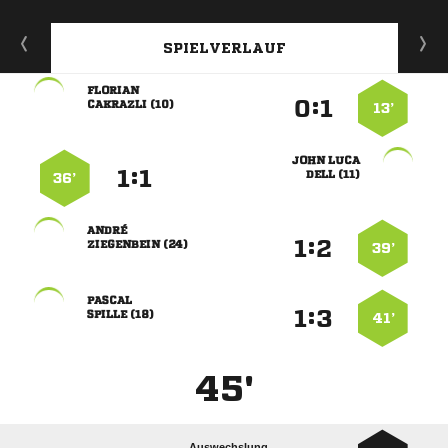
SPIELVERLAUF

:


 
13’
 
:


 
36’

:


 
39’

:


 
41’
45'
Auswechslung