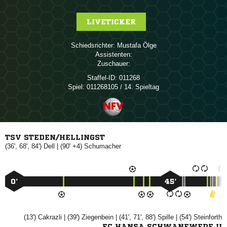
LIVETICKER
Schiedsrichter:
 
Assistenten:
Zuschauer:
Staffel-ID:
011268
Spiel:
011268105 / 14. Spieltag
TSV STEDEN/HELLINGST
(36', 68', 84')

| (90' +4)

0’
45’
(13')

| (39')

| (41', 71', 88')

| (54')

FC HANSA SCHWANEWEDE II