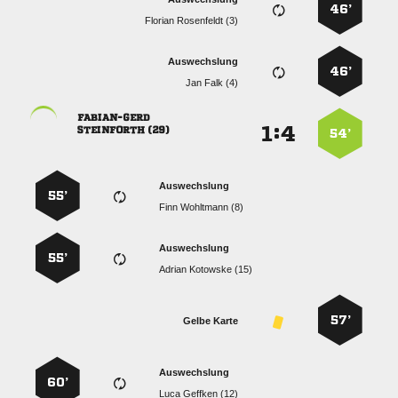
46’
  
Auswechslung
46’
  

:


 
54’
Auswechslung
55’
  
Auswechslung
55’
  
57’
Gelbe Karte
Auswechslung
60’
  