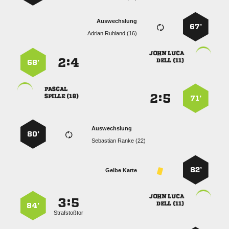
Auswechslung
67’
  
 
:


 
68’

:


 
71’
Auswechslung
80’
  
82’
Gelbe Karte
 
:


 
84’
Strafstoßtor