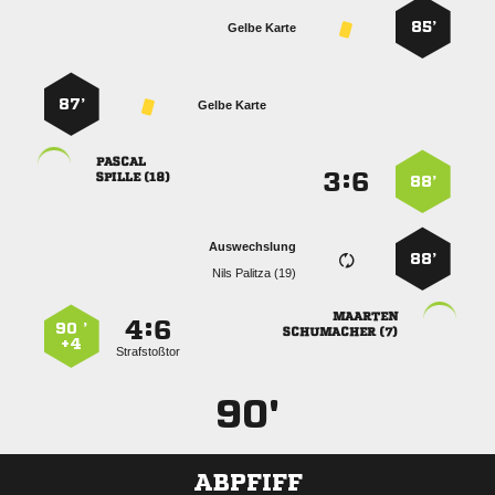
85’
Gelbe Karte
87’
Gelbe Karte

:


 
88’
Auswechslung
88’
  

:


90 ’
 
+4
Strafstoßtor
90'
ABPFIFF