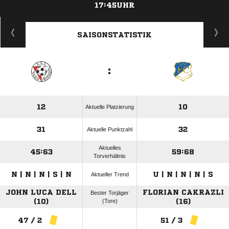
17:45UHR
ANZEIGE
SAISONSTATISTIK
:
12
10
Aktuelle Platzierung
31
32
Aktuelle Punktzahl
Aktuelles
45:63
59:68
Torverhältnis
N | N | N | S | N
U | N | N | N | S
Aktueller Trend
JOHN LUCA DELL
FLORIAN CAKRAZLI
Bester Torjäger
(10)
(Tore)
(16)
47 / 2
51 / 3