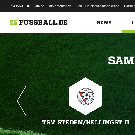
PROMATEUR
|
dfb.de
|
dfb-efootball.de
|
Fan Club Nationalmannschaft
|
Partner
FUSSBALL.DE
NEWS
L

TSV STEDEN/​HELLINGST II