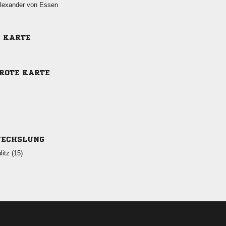
  
E KARTE
-ROTE KARTE
ECHSLUNG
 