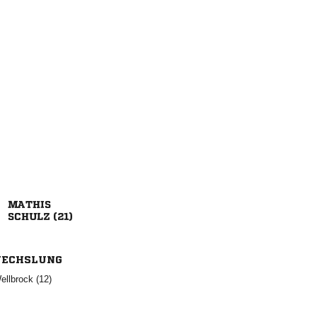

 
ECHSLUNG
 