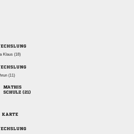
ECHSLUNG
  
ECHSLUNG
 

 
E KARTE
ECHSLUNG