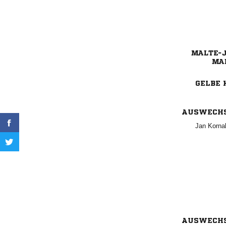


GELBE 
AUSWECH
 
AUSWECH