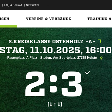
|
FAQ & Kontakt
|
Newsletter
Link
IGEN
VEREINE & VERBÄNDE
TRAINING &
2.KREISKLASSE OSTERHOLZ -A-
 


Rasenplatz, A-Platz - Steden, Am Sportplatz, 27729 Holste
:


[1 : 1]