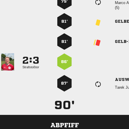
75’
 

81’
GELB
81’
GELB
:


86’
Strafstoßtor
AUSW
87’
 
90'
ABPFIFF