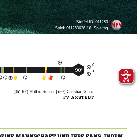
Staffel-ID:
011280
Spiel:
011280026 / 6. Spieltag

90’

(35', 67')


| (50')


TV AXSTEDT
 DEINE MANNSCHAFT UND IHRE FANS, INDEM