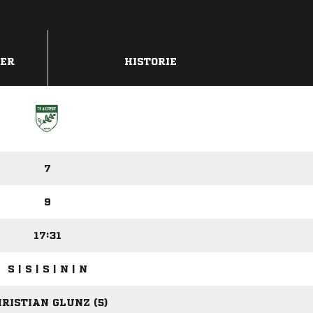
DER
HISTORIE
7
9
17:31
S | S | S | N | N
RISTIAN GLUNZ (5)