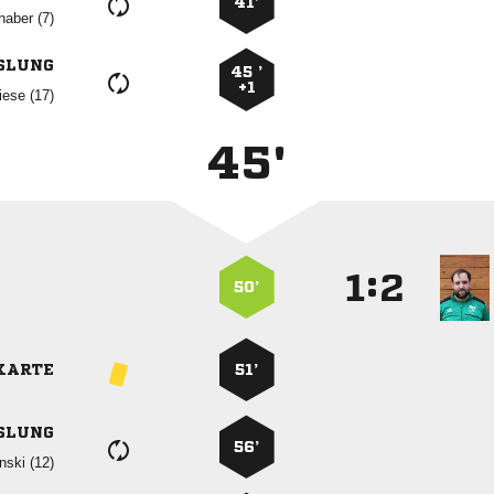
41’
 
SLUNG
45 ’
+1
 
45'
:


50’
KARTE
51’
SLUNG
56’
 