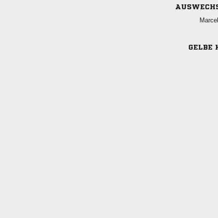
AUSWECH

GELBE 