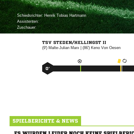
Schiedsrichter:
  
Assistenten:
Zuschauer:
TSV STEDEN/HELLINGST II
(9')


| (86')

 
0’
SPIELBERICHTE & NEWS
ES WURDEN LEIDER NOCH KEINE SPIELBERI