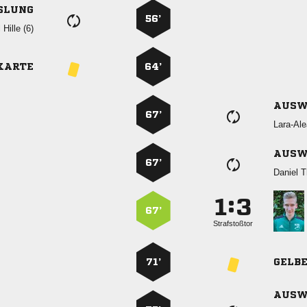
SLUNG
56’
  
KARTE
64’
AUSW
67’

AUSW
67’
 
:


67’
Strafstoßtor
71’
GELB
AUSW