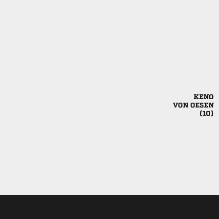

 
