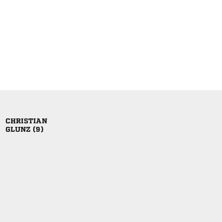

 