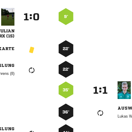
:


9’

 
KARTE
22’
SLUNG
22’
 
:


35’
AUSW
36’
 
SLUNG