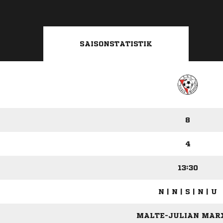
SAISONSTATISTIK
8
4
13:30
N | N | S | N | U
MALTE-JULIAN MARX