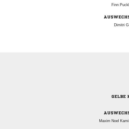
 
AUSWECH
 
GELBE 
AUSWECH
  