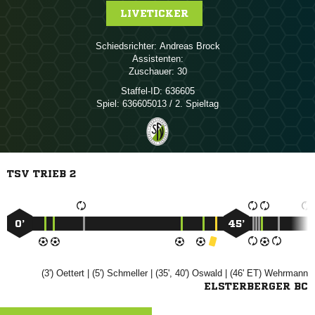
LIVETICKER
Schiedsrichter:
 
Assistenten:
Zuschauer:
30
Staffel-ID:
636605
Spiel:
636605013 / 2. Spieltag
TSV TRIEB 2
0’
45’
(3')

| (5')

| (35', 40')

| (46' ET)

ELSTERBERGER BC