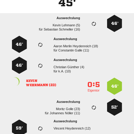
45'
Auswechslung
46’
  
für
  
Auswechslung
46’
   
für
  
Auswechslung
46’
  
für
k.A. (10)

:


 
46’
Eigentor
Auswechslung
52’
  
für
  
Auswechslung
59’
  