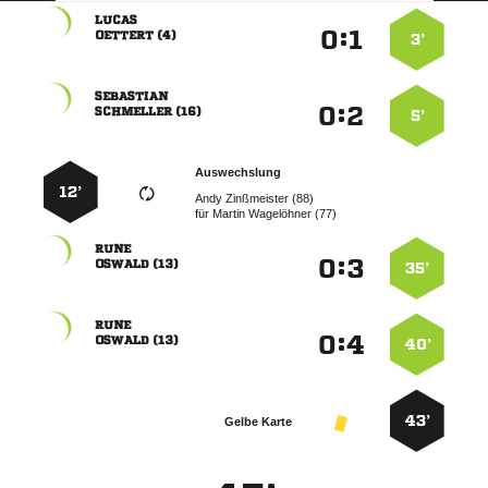

:


 
3’

:


 
5’
Auswechslung
12’
  
für
  

:


 
35’

:


 
40’
43’
Gelbe Karte