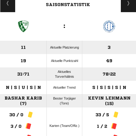
SAISONSTATISTIK
:
11
3
Aktuelle Platzierung
19
49
Aktuelle Punktzahl
Aktuelles
31:71
78:22
Torverhältnis
N | S | U | S | N
S | S | S | S | N
Aktueller Trend
BASHAR KARIB
KEVIN LEHMANN
Bester Torjäger
(7)
(Tore)
(15)
30 / 0
33 / 5
Karten (Team/Offiz.)
3 / 0
1 / 2