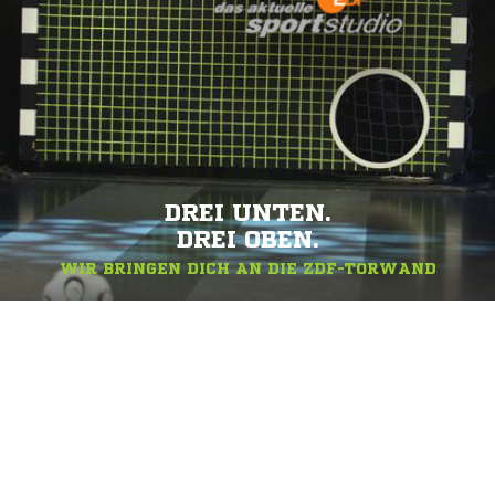
DREI UNTEN.
DREI OBEN.
WIR BRINGEN DICH AN DIE ZDF-TORWAND