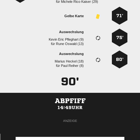
für
   
71’
Gelbe Karte
Auswechslung
75’
   
für
  
Auswechslung
80’
  
für
  
90'
ABPFIFF
14:49UHR
ANZEIGE