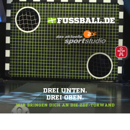
DREI UNTEN.
DREI OBEN.
WIR BRINGEN DICH AN DIE ZDF-TORWAND