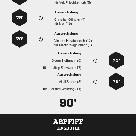
für
  
Auswechslung
79’
  
für
k.A. (10)
Auswechslung
79’
  
für
  
Auswechslung
79’
  
für
  
Auswechslung
79’
  
für
  
90'
ABPFIFF
13:53UHR