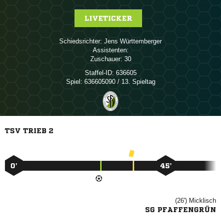
LIVETICKER
Schiedsrichter:
 
Assistenten:
Zuschauer:
30
Staffel-ID:
636605
Spiel:
636605090 / 13. Spieltag
TSV TRIEB 2
0’
45’
(26')

SG PFAFFENGRÜN