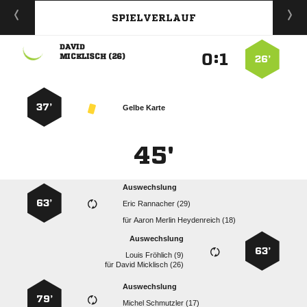
SPIELVERLAUF

:


 
26’
37’
Gelbe Karte
45'
Auswechslung
63’
  
für
   
Auswechslung
63’
  
für
  
Auswechslung
79’
  