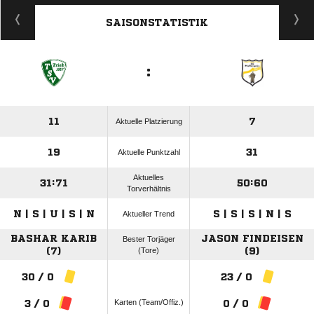
ANZEIGE
SAISONSTATISTIK
:
11
7
Aktuelle Platzierung
19
31
Aktuelle Punktzahl
Aktuelles
31:71
50:60
Torverhältnis
N | S | U | S | N
S | S | S | N | S
Aktueller Trend
BASHAR KARIB
JASON FINDEISEN
Bester Torjäger
(7)
(Tore)
(9)
30 / 0
23 / 0
Karten (Team/Offiz.)
3 / 0
0 / 0