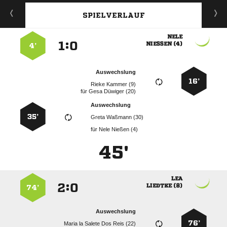
SPIELVERLAUF

:


 
4’
Auswechslung
16’
  
für
  
Auswechslung
35’
  
für
  
45'

:


 
74’
Auswechslung
76’
     