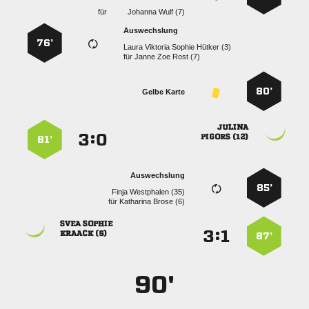
für
  
Auswechslung
76’
    
für
   
80’
Gelbe Karte

:


 
81’
Auswechslung
85’
  
für
  
 
:


 
87’
90'