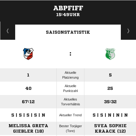
ABPFIFF
15:49UHR
ANZEIGE
SAISONSTATISTIK
:
Aktuelle
1
5
Platzierung
Aktuelle
40
25
Punktzahl
Aktuelles
67:12
35:32
Torverhältnis
S | S | S | S | N
S | S | N | N | N
Aktueller Trend
MELISSA GRETA
SVEA SOPHIE
Bester Torjäger
GIEBLER (18)
(Tore)
KRAACK (12)