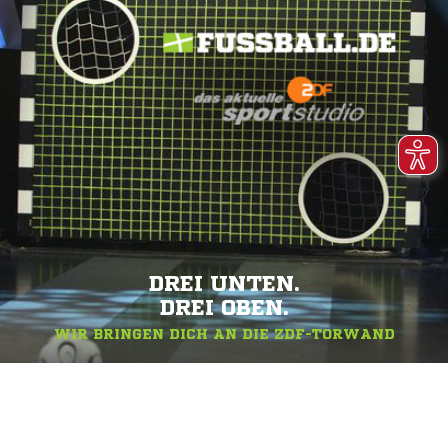
DREI UNTEN.
DREI OBEN.
WIR BRINGEN DICH AN DIE ZDF-TORWAND