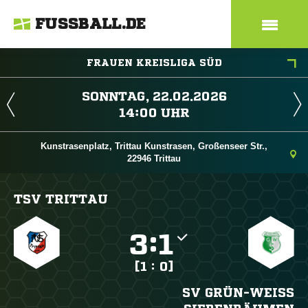
FUSSBALL.DE
FRAUEN KREISLIGA SÜD
 
 
Kunstrasenplatz, Trittau Kunstrasen, Großenseer Str.,
22946 Trittau
TSV TRITTAU

:

[1 : 0]
SV GRÜN-WEISS S