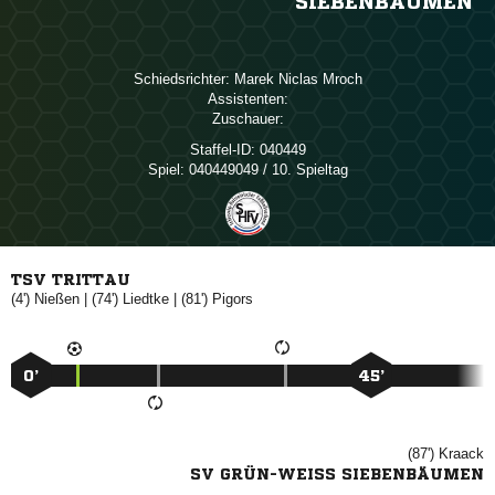
IEBENBÄUMEN
Schiedsrichter:
  
Assistenten:
Zuschauer:
Staffel-ID:
040449
Spiel:
040449049 / 10. Spieltag
TSV TRITTAU
(4')

| (74')

| (81')

0’
45’
(87')

SV GRÜN-WEISS SIEBENBÄUMEN