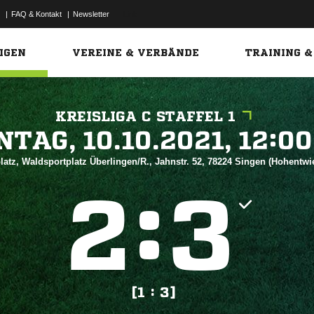
|
FAQ & Kontakt
|
Newsletter
Link
IGEN
VEREINE & VERBÄNDE
TRAINING &
KREISLIGA C STAFFEL 1
 


atz, Waldsportplatz Überlingen/R., Jahnstr. 52, 78224 Singen (Hohentwi
:


[1 : 3]