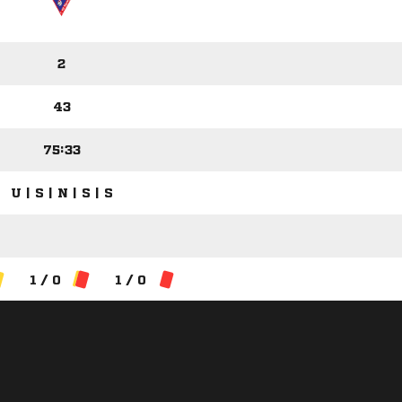
2
43
75:33
U | S | N | S | S
1 / 0
1 / 0