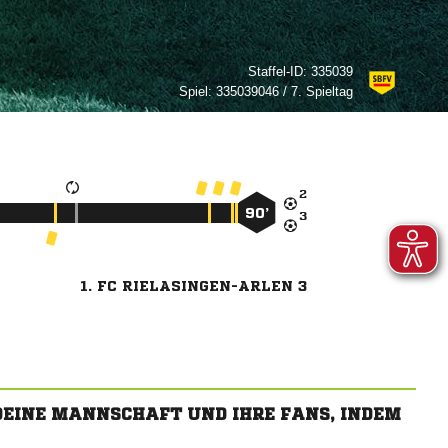
Staffel-ID:
335039
Spiel:
335039046 / 7. Spieltag

90’

1. FC RIELASINGEN-ARLEN 3
 DEINE MANNSCHAFT UND IHRE FANS, INDEM