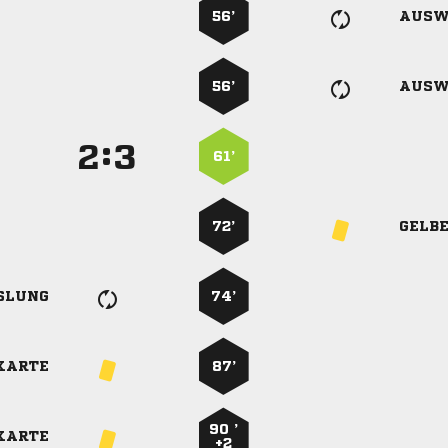
56’
AUSW
56’
AUSW
:


61’
72’
GELB
SLUNG
74’
KARTE
87’
90 ’
KARTE
+2