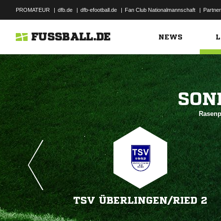
PROMATEUR
|
dfb.de
|
dfb-efootball.de
|
Fan Club Nationalmannschaft
|
Partner
FUSSBALL.DE
NEWS
L

Rasenpl
TSV ÜBERLINGEN/​RIED 2