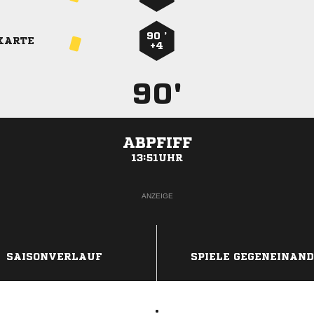
90 ’
KARTE
+4
90'
ABPFIFF
13:51UHR
ANZEIGE
SAISONVERLAUF
SPIELE GEGENEINAN