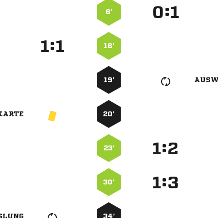
:


6’
:


16’
19’
AUSW
KARTE
20’
:


23’
:


30’
SLUNG
34’