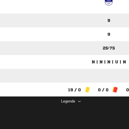
9
9
25:75
N | N | N | U | N
19 / 0
0 / 0
0
Legende