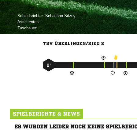
Schiedsrichter:
 
Assistenten:
Zuschauer:
TSV ÜBERLINGEN/RIED 2
0’
SPIELBERICHTE & NEWS
ES WURDEN LEIDER NOCH KEINE SPIELBERI