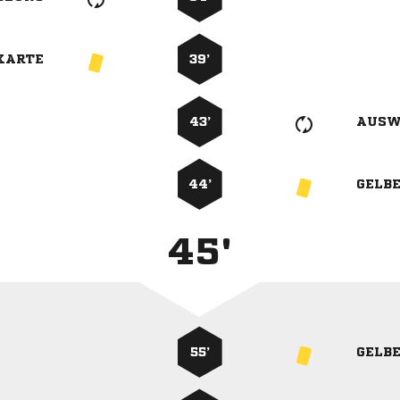
KARTE
39’
43’
AUSW
44’
GELB
45'
55’
GELB