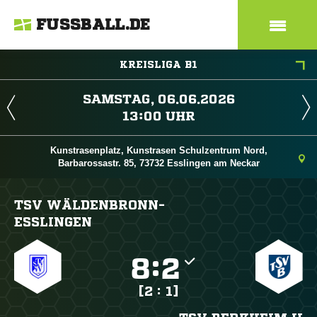
FUSSBALL.DE
KREISLIGA B1
 
 
Kunstrasenplatz, Kunstrasen Schulzentrum Nord,
Barbarossastr. 85, 73732 Esslingen am Neckar
TSV WÄLDENBRONN-
ESSLINGEN

:

[2 : 1]