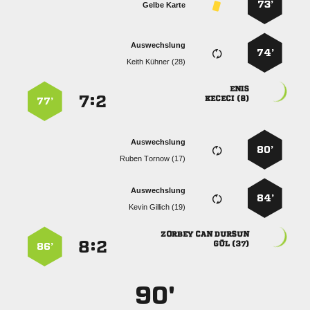
73’
Gelbe Karte
Auswechslung
74’
  

:


 
77’
Auswechslung
80’
  
Auswechslung
84’
  
  
:


 
86’
90'