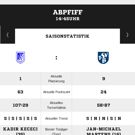
ABPFIFF
14:45UHR
ANZEIGE
SAISONSTATISTIK
:
Aktuelle
1
9
Platzierung
63
24
Aktuelle Punktzahl
Aktuelles
107:29
58:87
Torverhältnis
S | S | S | S | S
S | N | N | S | N
Aktueller Trend
KADIR KECECI
JAN-MICHAEL
Bester Torjäger
(35)
(Tore)
MARTENS (16)