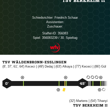
TSV BERKHEIM II
Schiedsrichter:
 
Assistenten:
Zuschauer:
Staffel-ID:
356083
Spiel:
356083239 / 30. Spieltag
TSV WÄLDENBRONN-ESSLINGEN
(8', 37', 61', 64')

| (49')

| (63')

| (77')

| (86')

0’
45’
(32')

| (54')

TSV BERKHEIM II