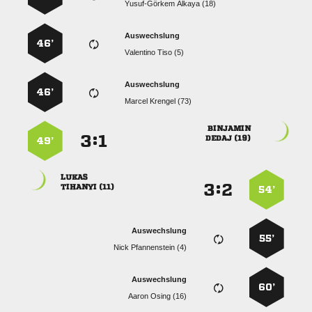
  
Auswechslung
46’
  
Auswechslung
46’
  

:


 
49’

:


 
54’
Auswechslung
55’
  
Auswechslung
60’
  