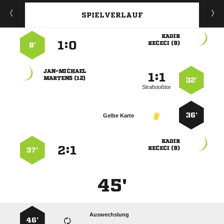
SPIELVERLAUF

:


 
8’

:


 
32’
Strafstoßtor
36’
Gelbe Karte

:


 
37’
45'
Auswechslung
46’