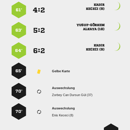

:


 
61’

:


 
63’

:


 
64’
65’
Gelbe Karte
Auswechslung
70’
    
Auswechslung
70’
  