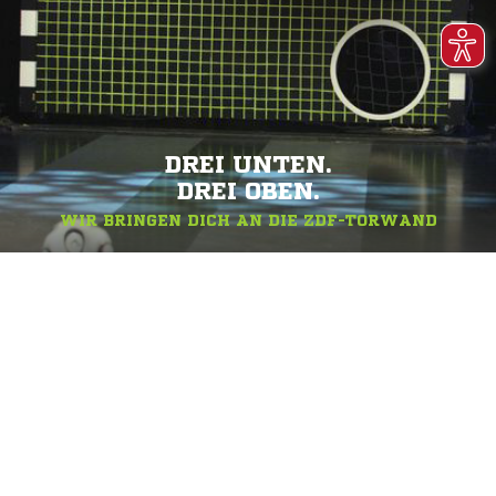
DREI UNTEN.
DREI OBEN.
WIR BRINGEN DICH AN DIE ZDF-TORWAND