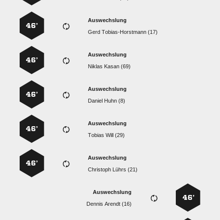
Auswechslung
46’
  
Auswechslung
46’
  
Auswechslung
46’
  
Auswechslung
46’
  
Auswechslung
46’
  
Auswechslung
46’
  