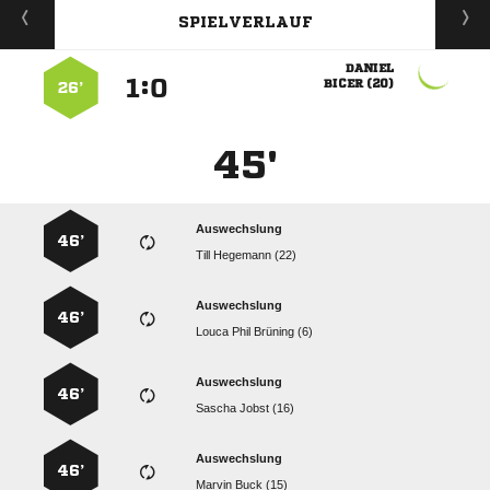
SPIELVERLAUF

:


 
26’
45'
Auswechslung
46’
  
Auswechslung
46’
   
Auswechslung
46’
  
Auswechslung
46’
  