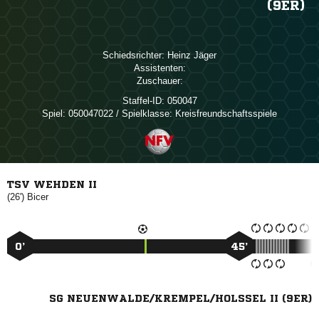
9ER)
Schiedsrichter:
 
Assistenten:
Zuschauer:
Staffel-ID:
050047
Spiel:
050047022 / Spielklasse: Kreisfreundschaftsspiele
TSV WEHDEN II
(26')

0’
45’
SG NEUENWALDE/KREMPEL/HOLSSEL II (9ER)