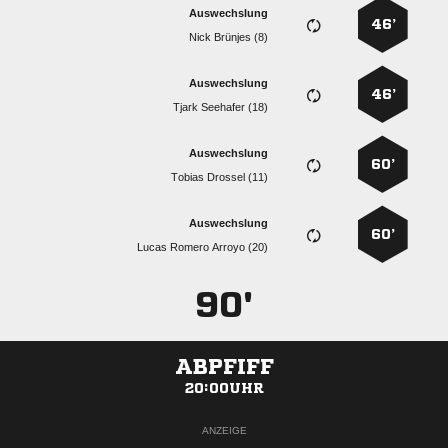
Auswechslung
46’
  
Auswechslung
46’
  
Auswechslung
60’
  
Auswechslung
60’
   
90'
ABPFIFF
20:00UHR
ANZEIGE