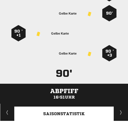
90’
Gelbe Karte
90 ’
Gelbe Karte
+1
90 ’
Gelbe Karte
+3
90'
ABPFIFF
16:51UHR
ANZEIGE
SAISONSTATISTIK