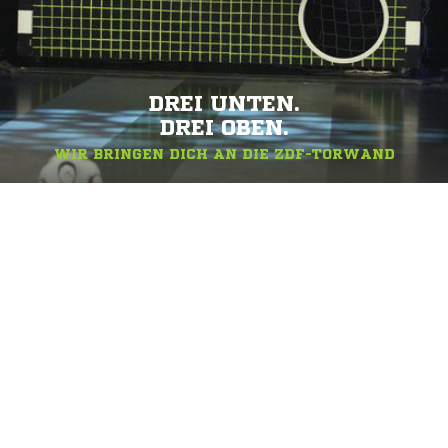
DREI UNTEN.
DREI OBEN.
WIR BRINGEN DICH AN DIE ZDF-TORWAND