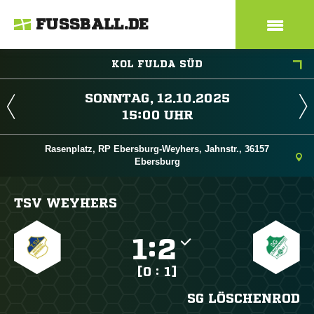
FUSSBALL.DE
KOL FULDA SÜD
 
 
Rasenplatz, RP Ebersburg-Weyhers, Jahnstr., 36157
Ebersburg
TSV WEYHERS

:

[0 : 1]
SG LÖSCHENROD