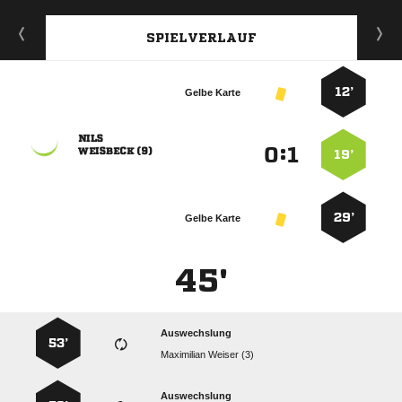
SPIELVERLAUF
12’
Gelbe Karte

:


 
19’
29’
Gelbe Karte
45'
Auswechslung
53’
  
Auswechslung