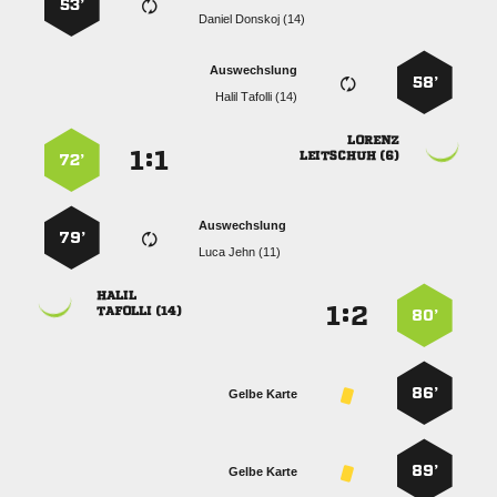
53’
  
Auswechslung
58’
  

:


 
72’
Auswechslung
79’
  

:


 
80’
86’
Gelbe Karte
89’
Gelbe Karte