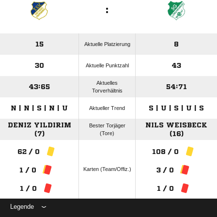
:
15
8
Aktuelle Platzierung
30
43
Aktuelle Punktzahl
Aktuelles
43:65
54:71
Torverhältnis
N | N | S | N | U
S | U | S | U | S
Aktueller Trend
DENIZ YILDIRIM
NILS WEISBECK
Bester Torjäger
(7)
(Tore)
(16)
62 / 0
108 / 0
Karten (Team/Offiz.)
1 / 0
3 / 0
1 / 0
1 / 0
Legende