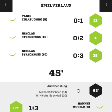
SPIELVERLAUF

:


 
13’

:


 
16’

:


 
35’
45'
Auswechslung
63’
  
für
  

:


 
67’