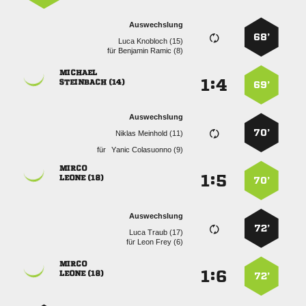
Auswechslung
68’
  
für
  

:


 
69’
Auswechslung
70’
  
für
  

:


 
70’
Auswechslung
72’
  
für
  

:


 
72’