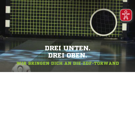
DREI UNTEN.
DREI OBEN.
WIR BRINGEN DICH AN DIE ZDF-TORWAND