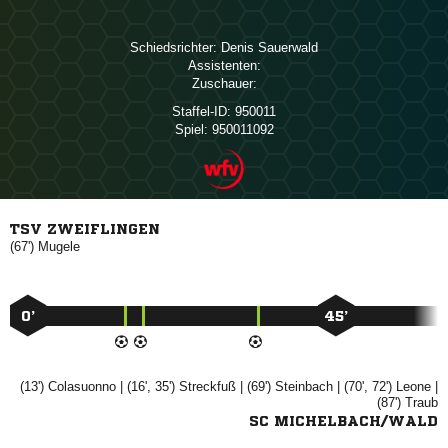
Schiedsrichter:
 
Assistenten:
Zuschauer:
Staffel-ID:
950011
Spiel:
950011092
TSV ZWEIFLINGEN
(67')

0’
45’
(13')

| (16', 35')

| (69')

| (70', 72')

|
(87')

SC MICHELBACH/WALD