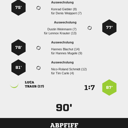
Auswechslung
75’
  
für
  
Auswechslung
77’
  
für
  
Auswechslung
78’
  
für
  
Auswechslung
81’
  
für
  

:


 
87’
90'
ABPFIFF