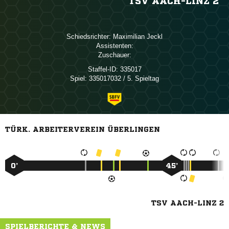
TSV AACH-LINZ 2
Schiedsrichter:
 
Assistenten:
Zuschauer:
Staffel-ID:
335017
Spiel:
335017032 / 5. Spieltag
TÜRK. ARBEITERVEREIN ÜBERLINGEN
0’
45’
TSV AACH-LINZ 2
SPIELBERICHTE & NEWS