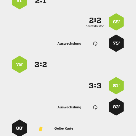
:


61’
:


65’
Strafstoßtor
75’
Auswechslung
:


75’
:


81’
83’
Auswechslung
88’
Gelbe Karte