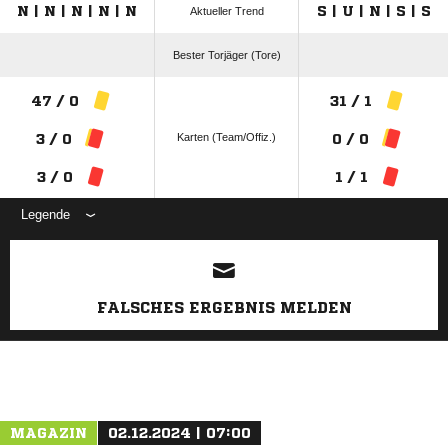
N | N | N | N | N
S | U | N | S | S
Aktueller Trend
Bester Torjäger (Tore)
47 / 0
31 / 1
Karten (Team/Offiz.)
3 / 0
0 / 0
3 / 0
1 / 1
Legende
ANZEIGE
FALSCHES ERGEBNIS MELDEN
MAGAZIN
02.12.2024 | 07:00