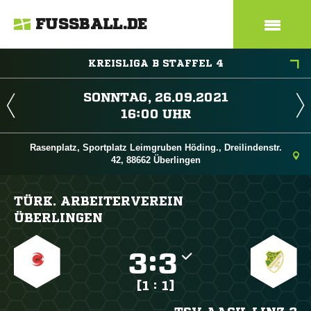
FUSSBALL.DE
KREISLIGA B STAFFEL 4
 
 
Rasenplatz, Sportplatz Leimgruben Höding., Dreilindenstr.
42, 88662 Überlingen
TÜRK. ARBEITERVEREIN
ÜBERLINGEN

:

[1 : 1]