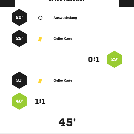
20’
Auswechslung
25’
Gelbe Karte
:


29’
31’
Gelbe Karte
:


40’
45'