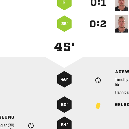
:


6’
:


35’
45'
AUSW
46’
 
für

50’
GELB
SLUNG
54’
 