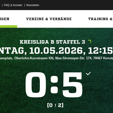
|
FAQ & Kontakt
|
Newsletter
Link
IGEN
VEREINE & VERBÄNDE
TRAINING &
KREISLIGA B STAFFEL 3
 


senplatz, Oberlohn-Kunstrasen KN, Max-Stromeyer-Str. 174, 78467 Kons
:


[0 : 2]