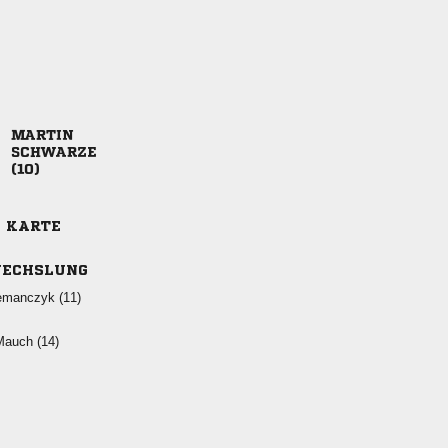



E KARTE
ECHSLUNG
 
 