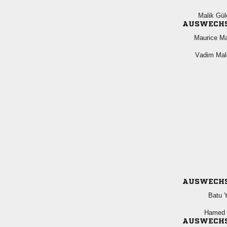
 
AUSWECH
 
 
AUSWECH
 
 
AUSWECH