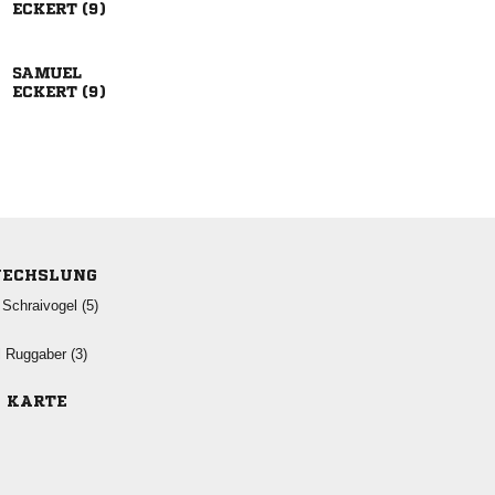
 

 
ECHSLUNG
 
  
E KARTE