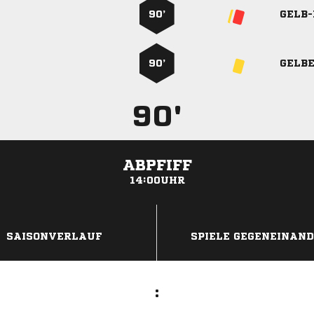
90’
GELB
90’
GELB
90'
ABPFIFF
14:00UHR
ANZEIGE
SAISONVERLAUF
SPIELE GEGENEINAN
: