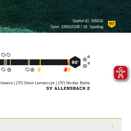
Staffel-ID:
335016
Spiel:
335016108 / 18. Spieltag

90’


| (70')


| (76')


SV ALLENSBACH 2