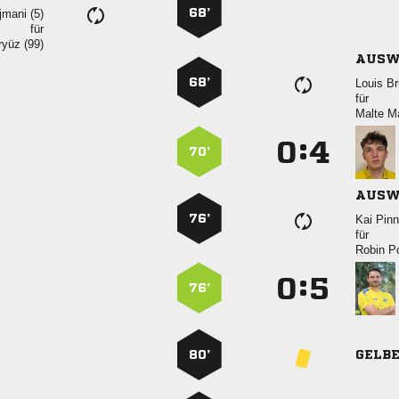
68’
 
für
 
AUSW
68’
 
für
 
:


70’
AUSW
76’
 
für
 
:


76’
80’
GELB