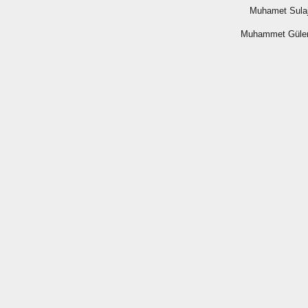
 
 