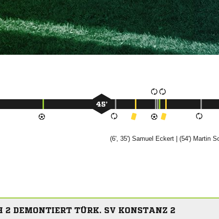
45’
(6', 35')


| (54')


 2 DEMONTIERT TÜRK. SV KONSTANZ 2