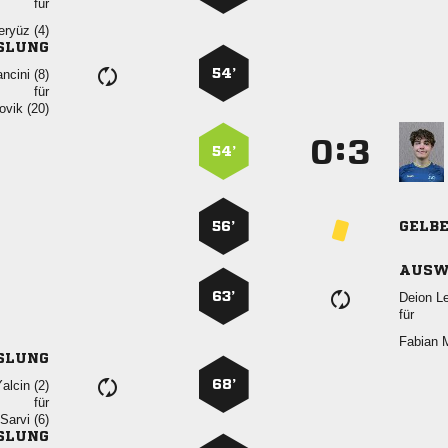
für
 
SLUNG
54’
 
für
 
:


54’
56’
GELB
AUSW
63’
 
für
 
SLUNG
68’
 
für
 
SLUNG