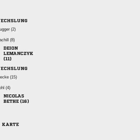
ECHSLUNG
 
 



ECHSLUNG
 
 

 
E KARTE