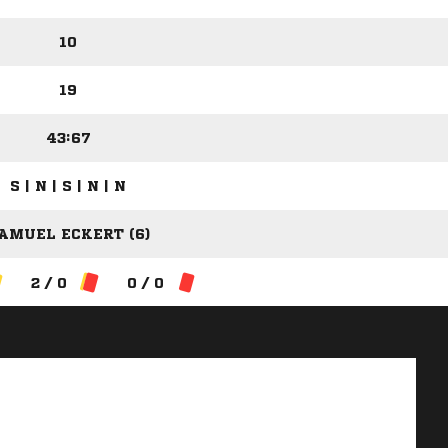
10
19
43:67
S | N | S | N | N
AMUEL ECKERT (6)
2 / 0
0 / 0