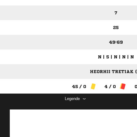
7
25
49:69
N | S | N | N | N
HEORHII TRETIAK (
45 / 0
4 / 0
0
Legende