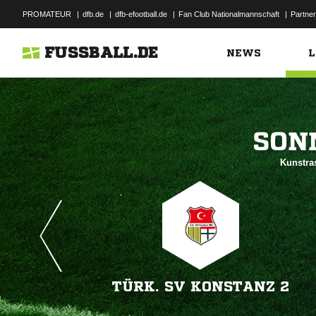
PROMATEUR
|
dfb.de
|
dfb-efootball.de
|
Fan Club Nationalmannschaft
|
Partner
FUSSBALL.DE
NEWS
L

Kunstra
TÜRK. SV KONSTANZ 2