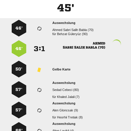
45'
Auswechslung
46’
    
für
  

:


   
46’
50’
Gelbe Karte
Auswechslung
57’
  
für
  
Auswechslung
57’
  
für
  
Auswechslung
66’
  