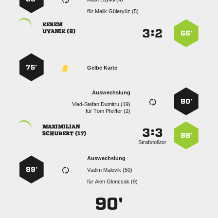
für
  

:


 
66’
75’
Gelbe Karte
Auswechslung
80’
  
für
  

:


 
88’
Strafstoßtor
Auswechslung
89’
  
für
  
90'