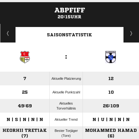
ABPFIFF
20:15UHR
ANZEIGE
SAISONSTATISTIK
:
7
12
Aktuelle Platzierung
25
10
Aktuelle Punktzahl
Aktuelles
49:69
26:109
Torverhältnis
N | S | N | N | N
N | U | N | N | N
Aktueller Trend
HEORHII TRETIAK
MOHAMMED HAMAD
Bester Torjäger
(7)
(Tore)
(6)