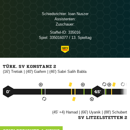
Schiedsrichter:
 
Assistenten:
Zuschauer:
Staffel-ID:
335016
Spiel:
335016077 / 13. Spieltag
TÜRK. SV KONSTANZ 2
(16')

| (40')

| (46')
  
0’
45’
(45' +4)

| (66')

| (88')

SV LITZELSTETTEN 2