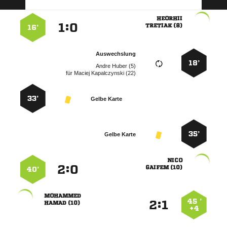

:


 
16’
Auswechslung
18’
  
für
  
33’
Gelbe Karte
35’
Gelbe Karte

:


 
40’

45 ’
:


 
+4