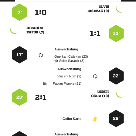

:


 
7’

:


 
10’
Auswechslung
17’
  
für
  
Auswechslung
22’
  
für
  

:


 
23’
25’
Gelbe Karte
Auswechslung