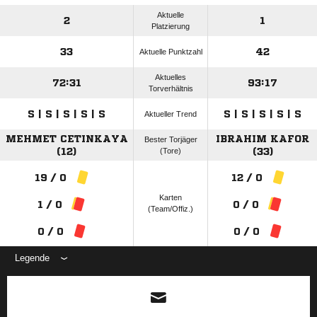
Aktuelle
2
1
Platzierung
33
42
Aktuelle Punktzahl
Aktuelles
72:31
93:17
Torverhältnis
S | S | S | S | S
S | S | S | S | S
Aktueller Trend
MEHMET CETINKAYA
IBRAHIM KAFOR
Bester Torjäger
(12)
(Tore)
(33)
19 / 0
12 / 0
Karten
1 / 0
0 / 0
(Team/Offiz.)
0 / 0
0 / 0
Legende
ANZEIGE