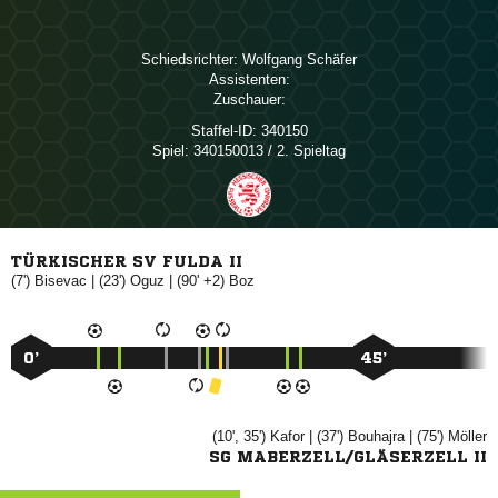
Schiedsrichter:
 
Assistenten:
Zuschauer:
Staffel-ID:
340150
Spiel:
340150013 / 2. Spieltag
TÜRKISCHER SV FULDA II
(7')

| (23')

| (90' +2)

0’
45’
(10', 35')

| (37')

| (75')

SG MABERZELL/GLÄSERZELL II