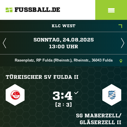
FUSSBALL.DE
KLC WEST
 
 
Rasenplatz, RP Fulda (Rheinstr.), Rheinstr., 36043 Fulda
TÜRKISCHER SV FULDA II

:

[2 : 3]
SG MABERZELL/​
GLÄSERZELL II