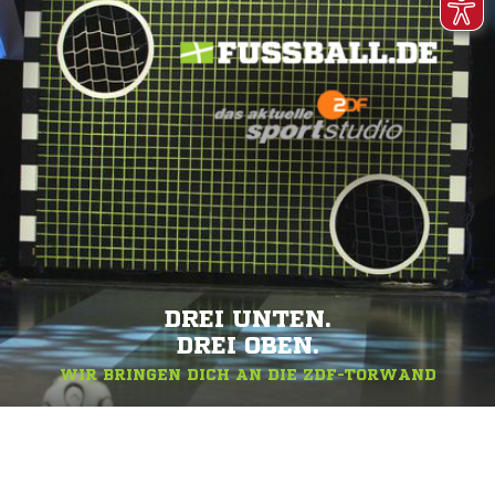
DREI UNTEN.
DREI OBEN.
WIR BRINGEN DICH AN DIE ZDF-TORWAND