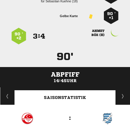
für
  
90 ’
Gelbe Karte
+1

90 ’
:


 
+2
90'
ABPFIFF
14:45UHR
ANZEIGE
SAISONSTATISTIK
: