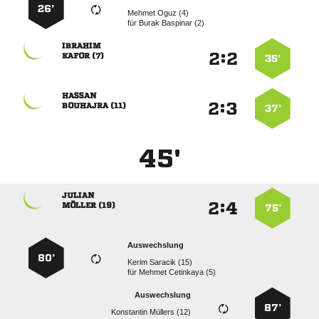
26’
  
für
  

:


 
35’

:


 
37’
45'

:


 
75’
Auswechslung
80’
  
für
  
Auswechslung
87’
  