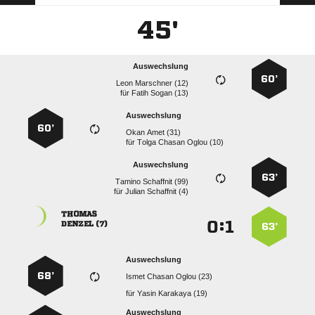
45'
Auswechslung
60’
  
für
  
Auswechslung
60’
  
für
   
Auswechslung
63’
  
für
  

:


 
63’
Auswechslung
68’
   
für
  
Auswechslung