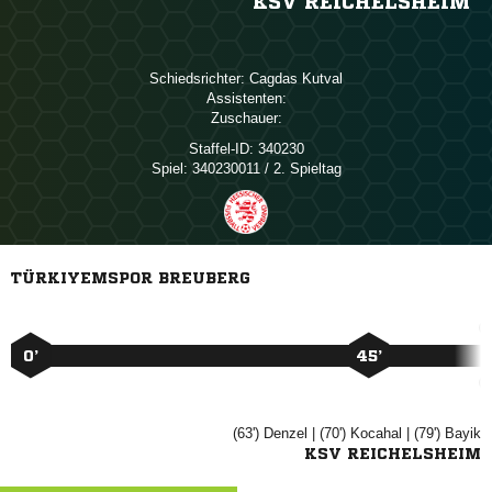
KSV REICHELSHEIM
Schiedsrichter:
 
Assistenten:
Zuschauer:
Staffel-ID:
340230
Spiel:
340230011 / 2. Spieltag
TÜRKIYEMSPOR BREUBERG
0’
45’
(63')

| (70')

| (79')

KSV REICHELSHEIM