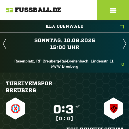
FUSSBALL.DE
KLA ODENWALD
 
 
Rasenplatz, RP Breuberg-Rai-Breitenbach, Lindenstr. 11,
64747 Breuberg
TÜRKIYEMSPOR
BREUBERG

:

[0 : 0]