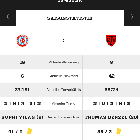
16:45UHR
ANZEIGE
SAISONSTATISTIK
:
15
8
Aktuelle Platzierung
6
42
Aktuelle Punktzahl
32:191
68:74
Aktuelles Torverhältnis
N | N | N | S | N
N | U | N | N | S
Aktueller Trend
SUPHI YILAN (9)
THOMAS DENZEL (20)
Bester Torjäger (Tore)
41 / 0
58 / 3