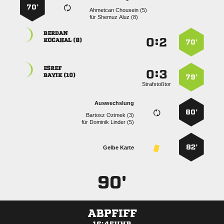
70’
  
für
  

:


 
70’

:


 
79’
Strafstoßtor
Auswechslung
80’
  
für
  
82’
Gelbe Karte
90'
ABPFIFF