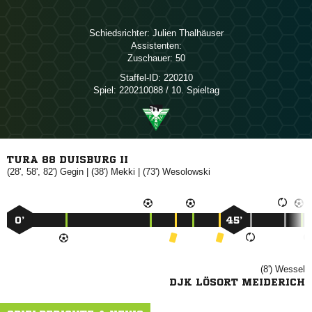
Schiedsrichter:
 
Assistenten:
Zuschauer:
50
Staffel-ID:
220210
Spiel:
220210088 / 10. Spieltag
TURA 88 DUISBURG II
(28', 58', 82')

| (38')

| (73')

0’
45’
(8')

DJK LÖSORT MEIDERICH