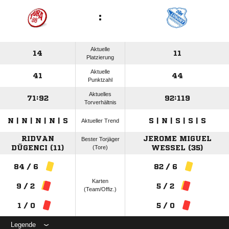
:
Aktuelle
14
11
Platzierung
Aktuelle
41
44
Punktzahl
Aktuelles
71:92
92:119
Torverhältnis
N | N | N | N | S
S | N | S | S | S
Aktueller Trend
RIDVAN
JEROME MIGUEL
Bester Torjäger
DÜGENCI (11)
(Tore)
WESSEL (35)
84 / 6
82 / 6
Karten
9 / 2
5 / 2
(Team/Offiz.)
1 / 0
5 / 0
Legende