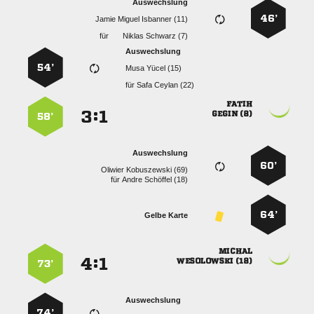
Auswechslung
46’
   
für
  
Auswechslung
54’
  
für
  

:


 
58’
Auswechslung
60’
  
für
  
64’
Gelbe Karte

:


 
73’
Auswechslung
74’