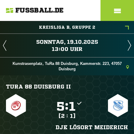
FUSSBALL.DE
KREISLIGA B, GRUPPE 2
 
 
Kunstrasenplatz, TuRa 88 Duisburg, Kammerstr. 223, 47057
Duisburg
TURA 88 DUISBURG II

:

[2 : 1]
DJK LÖSORT MEIDERICH