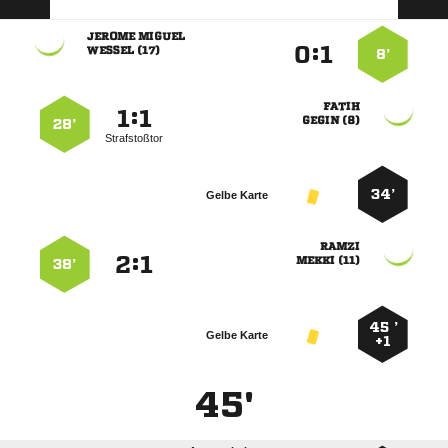
 
:


 
8’

:


 
28’
Strafstoßtor
34’
Gelbe Karte

:


 
38’
45 ’
Gelbe Karte
+1
45'