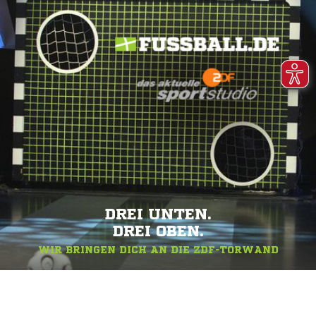
DREI UNTEN.
DREI OBEN.
WIR BRINGEN DICH AN DIE ZDF-TORWAND