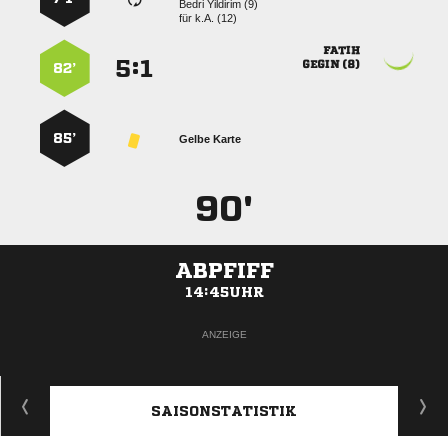
  
für
k.A. (12)

:


 
82’
85’
Gelbe Karte
90'
ABPFIFF
14:45UHR
ANZEIGE
SAISONSTATISTIK