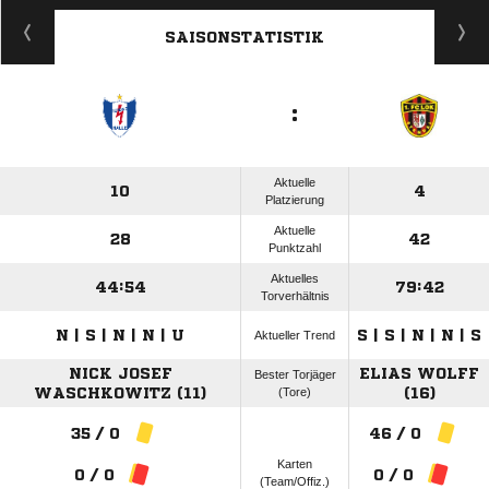
ANZEIGE
SAISONSTATISTIK
:
Aktuelle
10
4
Platzierung
Aktuelle
28
42
Punktzahl
Aktuelles
44:54
79:42
Torverhältnis
N | S | N | N | U
S | S | N | N | S
Aktueller Trend
NICK JOSEF
ELIAS WOLFF
Bester Torjäger
WASCHKOWITZ (11)
(Tore)
(16)
35 / 0
46 / 0
Karten
0 / 0
0 / 0
(Team/Offiz.)