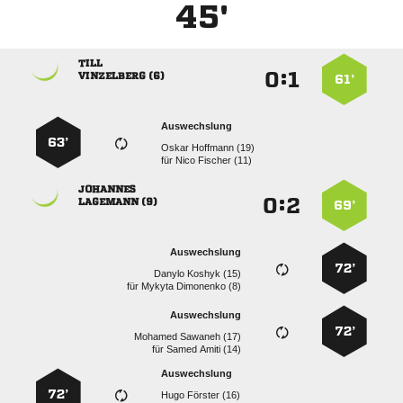
45'

:


 
61’
Auswechslung
63’
  
für
  

:


 
69’
Auswechslung
72’
  
für
  
Auswechslung
72’
  
für
  
Auswechslung
72’
  