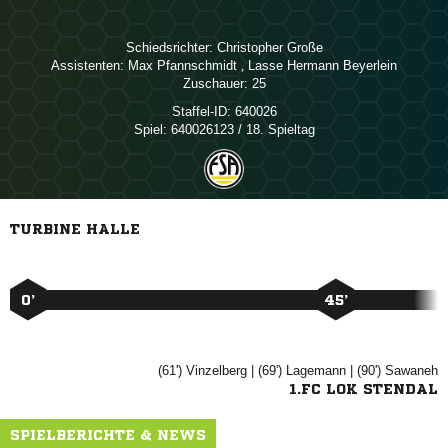
Schiedsrichter:
 
Assistenten:
 
,   
Zuschauer:
25
Staffel-ID:
640026
Spiel:
640026123 / 18. Spieltag
TURBINE HALLE
0’
45’
(61')

| (69')

| (90')

1.FC LOK STENDAL
SPIELBERICHTE & NEWS