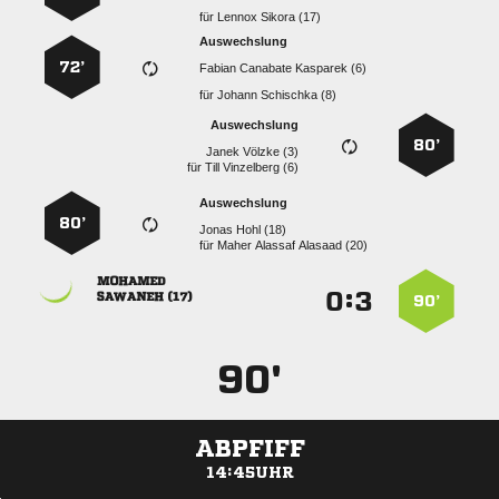
für
  
Auswechslung
72’
   
für
  
Auswechslung
80’
  
für
  
Auswechslung
80’
  
für
   

:


 
90’
90'
ABPFIFF
14:45UHR