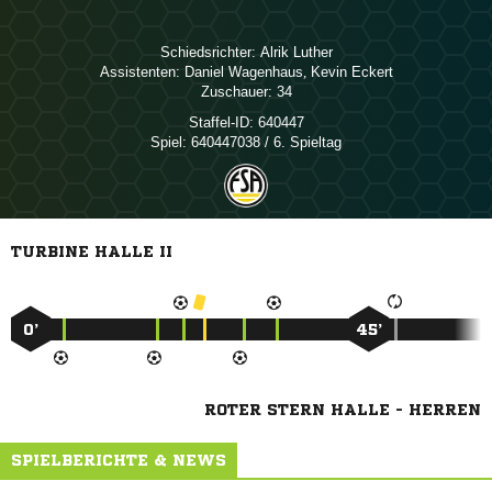
Schiedsrichter:
 
Assistenten:
 
,  
Zuschauer:
34
Staffel-ID:
640447
Spiel:
640447038 / 6. Spieltag
TURBINE HALLE II
0’
45’
ROTER STERN HALLE - HERREN
SPIELBERICHTE & NEWS