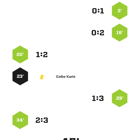
:


2’
:


16’
:


20’
23’
Gelbe Karte
:


29’
:


34’