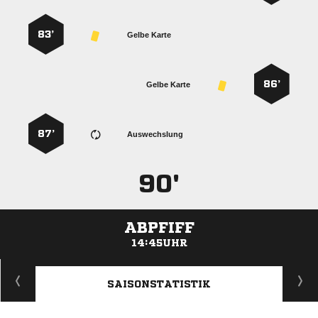
83’
Gelbe Karte
86’
Gelbe Karte
87’
Auswechslung
90'
ABPFIFF
14:45UHR
ANZEIGE
SAISONSTATISTIK