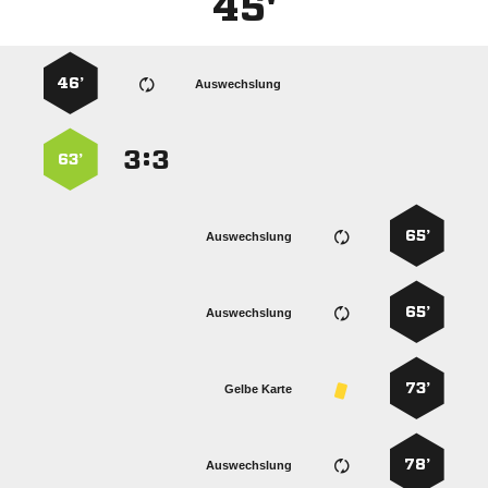
45'
46’
Auswechslung
:


63’
65’
Auswechslung
65’
Auswechslung
73’
Gelbe Karte
78’
Auswechslung