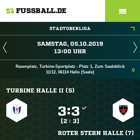
FUSSBALL.DE
STADTOBERLIGA
 
 
Rasenplatz, Turbine-Sportplatz - Platz 1, Zum Saaleblick
11/12, 06114 Halle (Saale)
TURBINE HALLE II (5)

:

[2 : 3]
ROTER STERN HALLE (7)