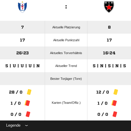
:
7
8
Aktuelle Platzierung
17
17
Aktuelle Punktzahl
26:23
16:24
Aktuelles Torverhältnis
S | U | U | U | N
S | N | S | N | S
Aktueller Trend
Bester Torjäger (Tore)
28 / 0
12 / 0
Karten (Team/Offiz.)
1 / 0
1 / 0
0 / 0
0 / 0
Legende