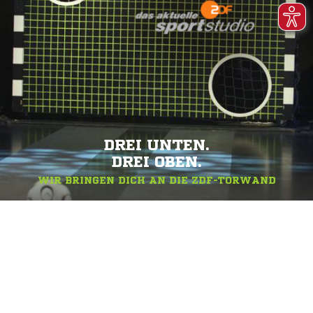
DREI UNTEN.
DREI OBEN.
WIR BRINGEN DICH AN DIE ZDF-TORWAND