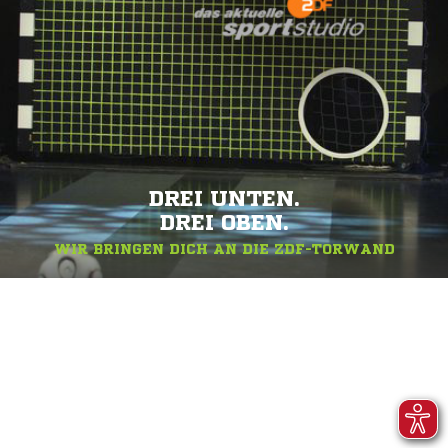
DREI UNTEN.
DREI OBEN.
WIR BRINGEN DICH AN DIE ZDF-TORWAND