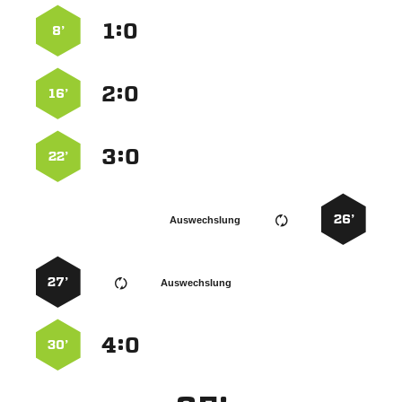
:


8’
:


16’
:


22’
26’
Auswechslung
27’
Auswechslung
:


30’