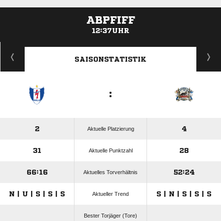
ABPFIFF
12:37UHR
ANZEIGE
SAISONSTATISTIK
:
2
4
Aktuelle Platzierung
31
28
Aktuelle Punktzahl
66:16
52:24
Aktuelles Torverhältnis
N | U | S | S | S
S | N | S | S | S
Aktueller Trend
Bester Torjäger (Tore)