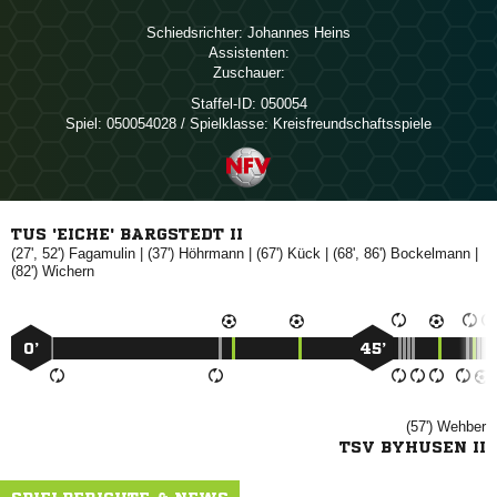
Schiedsrichter:
 
Assistenten:
Zuschauer:
Staffel-ID:
050054
Spiel:
050054028 / Spielklasse: Kreisfreundschaftsspiele
TUS 'EICHE' BARGSTEDT II
(27', 52')

| (37')

| (67')

| (68', 86')

|
(82')

0’
45’
(57')

TSV BYHUSEN II