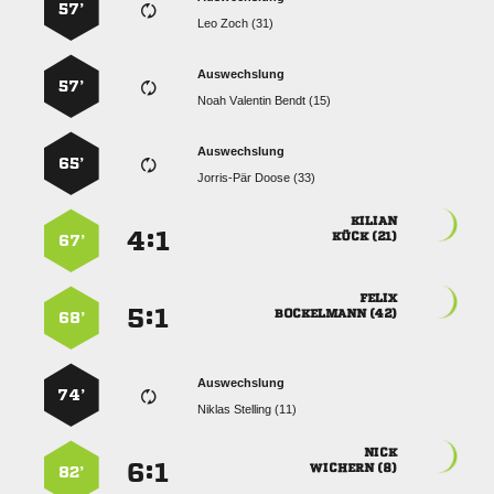
57’
  
Auswechslung
57’
   
Auswechslung
65’
  

:


 
67’

:


 
68’
Auswechslung
74’
  

:


 
82’