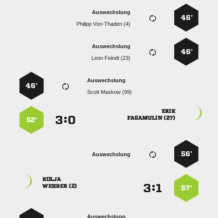
Auswechslung
46’
  
Auswechslung
46’
  
Auswechslung
46’
  

:


 
52’
56’
Auswechslung

:


 
57’
Auswechslung