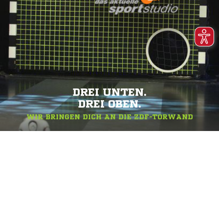
DREI UNTEN.
DREI OBEN.
WIR BRINGEN DICH AN DIE ZDF-TORWAND