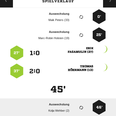
SPIELVERLAUF
Auswechslung
0’
  
Auswechslung
25’
  

:


 
27’

:


 
37’
45'
Auswechslung
46’
  