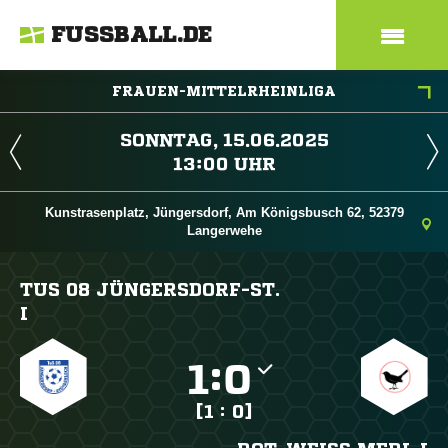
FUSSBALL.DE
FRAUEN-MITTELRHEINLIGA
 
 
Kunstrasenplatz, Jüngersdorf, Am Königsbusch 62, 52379
Langerwehe
TUS 08 JÜNGERSDORF-ST.
I

:

[1 : 0]