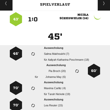
SPIELVERLAUF

:


 
43’
45'
Auswechslung
46’
  
für
   
Auswechslung
60’
  
für
  
Auswechslung
70’
  
für
  
Auswechslung
70’
  