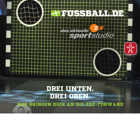
DREI UNTEN.
DREI OBEN.
WIR BRINGEN DICH AN DIE ZDF-TORWAND