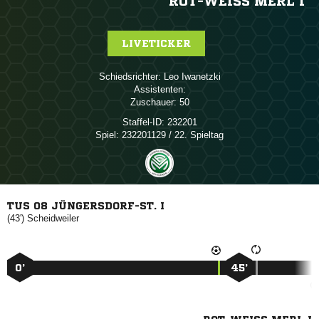
ROT-WEISS MERL I
LIVETICKER
Schiedsrichter:
 
Assistenten:
Zuschauer:
50
Staffel-ID:
232201
Spiel:
232201129 / 22. Spieltag
TUS 08 JÜNGERSDORF-ST. I
(43')

0’
45’