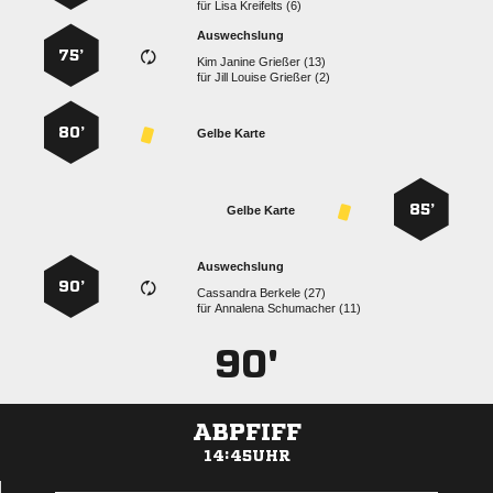
für
  
Auswechslung
75’
   
für
   
80’
Gelbe Karte
85’
Gelbe Karte
Auswechslung
90’
  
für
  
90'
ABPFIFF
14:45UHR
ANZEIGE