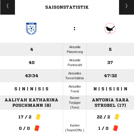
SAISONSTATISTIK
:
Aktuelle
4
5
Platzierung
Aktuelle
40
37
Punktzahl
Aktuelles
43:34
47:32
Torverhältnis
Aktueller
S | N | N | S | S
N | S | S | S | N
Trend
Bester
AALIYAH KATHARINA
ANTONIA SARA
Torjäger
POSCHMANN (8)
STROBEL (17)
(Tore)
17 / 2
22 / 2
Karten
0 / 0
1 / 0
(Team/Offiz.)