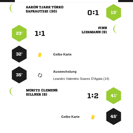
  
:


 
13’

:


 
23’
32’
Gelbe Karte
Auswechslung
35’
    
 
:


 
41’
45’
Gelbe Karte