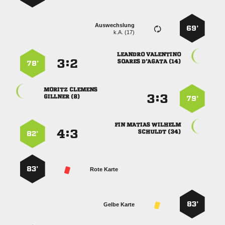
Auswechslung
69’
k.A. (17)
 
:


  
78’
 
:


 
79’
  
:


 
82’
83’
Rote Karte
83’
Gelbe Karte