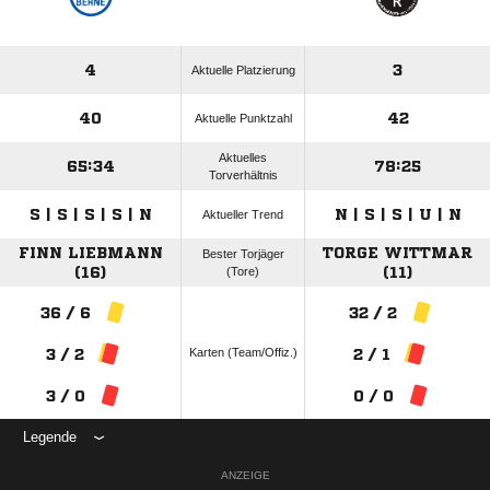
4
3
Aktuelle Platzierung
40
42
Aktuelle Punktzahl
Aktuelles
65:34
78:25
Torverhältnis
S | S | S | S | N
N | S | S | U | N
Aktueller Trend
FINN LIEBMANN
TORGE WITTMAR
Bester Torjäger
(16)
(Tore)
(11)
36 / 6
32 / 2
Karten (Team/Offiz.)
3 / 2
2 / 1
3 / 0
0 / 0
Legende
ANZEIGE