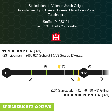
Schiedsrichter:
  
Assistenten:
  
,  
Zuschauer:
Staffel-ID:
033101
Spiel:
033101174 / 25. Spieltag
TUS BERNE 2.A (A1)
(23')

| (46', 82')

| (78')
 
0’
45’
(13')

| (41', 79', 90' +3)

RUGENBERGEN 1.A (A1)
SPIELBERICHTE & NEWS