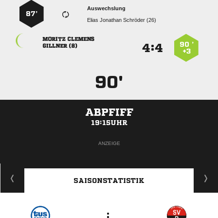
Auswechslung
87’
   
 
90 ’
:


 
+3
90'
ABPFIFF
19:15UHR
ANZEIGE
SAISONSTATISTIK
: