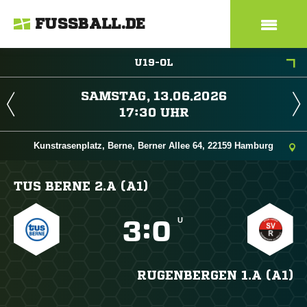
FUSSBALL.DE
U19-OL
 
 
Kunstrasenplatz, Berne, Berner Allee 64, 22159 Hamburg
TUS BERNE 2.A (A1)
U

:

RUGENBERGEN 1.A (A1)