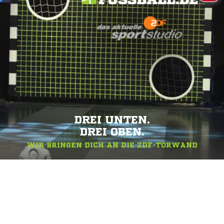
DREI UNTEN.
DREI OBEN.
WIR BRINGEN DICH AN DIE ZDF-TORWAND