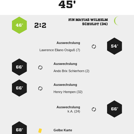
45'
  
:


 
46’
Auswechslung
54’
   
Auswechslung
66’
   
Auswechslung
66’
  
Auswechslung
66’
k.A. (24)
68’
Gelbe Karte